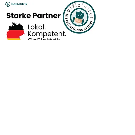
Das GoElektrik-Partnernetzwerk
Wallbox-Installation: So finden