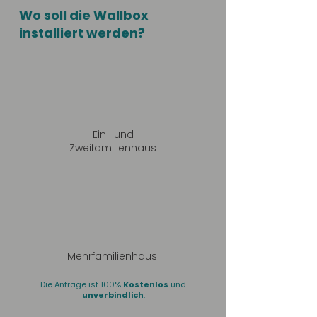
Wo soll die Wallbox
installiert werden?
Ein- und
Zweifamilienhaus
Mehrfamilienhaus
Die Anfrage ist 100%
Kostenlos
und
unverbindlich
.