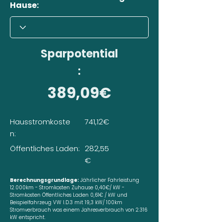
Hause:
Sparpotential
:
389,09€
Hausstromkoste
741,12€
n:
Öffentliches Laden:
282,55
€
Berechnungsgrundlage:
Jährlicher Fahrleistung
12.000km - Stromkosten Zuhause 0,40€/ kW -
Stromkosten Öffentliches Laden 0,61€ / kW und
Beispielfahrzeug VW I.D.3 mit 19,3 kW/ 100km
Stromverbrauch was einem Jahresverbrauch von 2.316
kW entspricht.