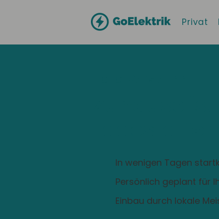
Privat
Hallo
Gars a.Inn
Zuhause ist
Ladestation
In wenigen Tagen startk
Persönlich geplant für 
Einbau durch lokale Mei