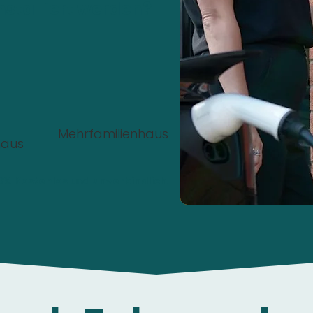
nstalliert werden?
Mehrfamilienhaus
haus
00%
Kostenlos
und
unverbindlich
.