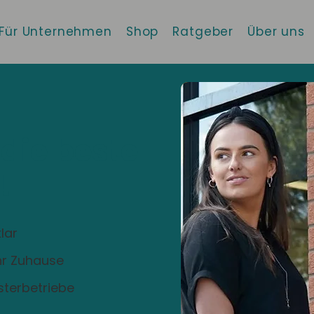
Für Unternehmen
Shop
Ratgeber
Über uns
 die beste
!
lar
Ihr Zuhause
sterbetriebe