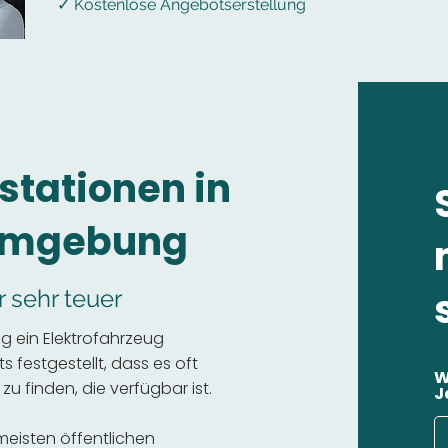
✓ Kostenlose Angebotserstellung
stationen in
 Umgebung
r sehr teuer
g ein Elektrofahrzeug
 festgestellt, dass es oft
W
 zu finden, die verfügbar ist.
J
 meisten öffentlichen