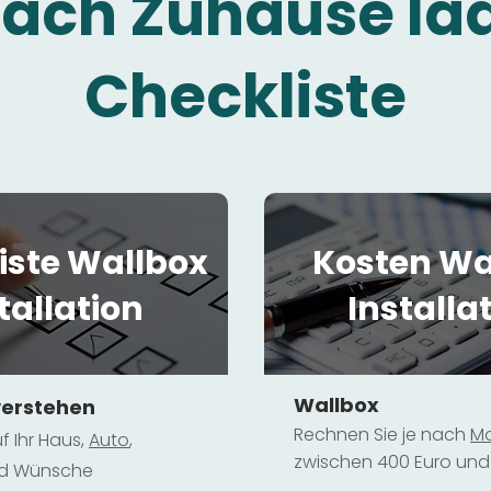
fach Zuhause la
Checkliste
iste Wallbox
Kosten Wa
tallation
Installa
Wallbox
verstehen
Rechnen Sie je nach
Mo
f Ihr Haus,
Au
to
,
zwischen 400 Euro und 
und Wünsche