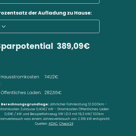
rozentsatz der Aufladung zu Hause:
Sparpotential
389,09€
Hausstromkosten
741,12€
:
Öffentliches Laden:
282,55€
Berechnungsgrundlage:
Jährlicher Fahrleistung 12.000km -
Stromkosten Zuhause 0,40€/ kW - Stromkosten Öffentliches Laden
0,61€ / kW und Beispielfahrzeug VW I.D.3 mit 19,3 kW/ 100km
tromverbrauch was einem Jahresverbrauch von 2.316 kW entspricht.
Quellen:
ADAC
,
Check24