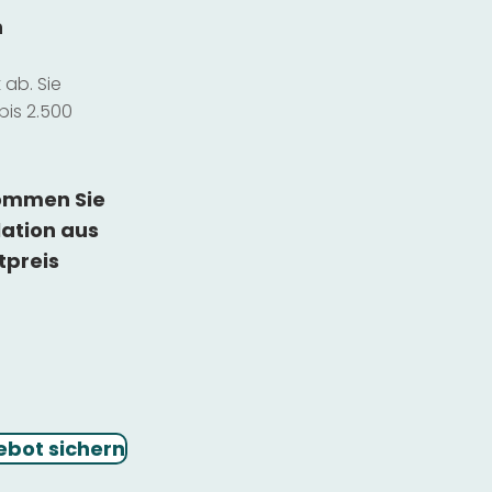
n
ab. Sie
bis 2.500
kommen Sie
lation
aus
tpreis
ebot sichern