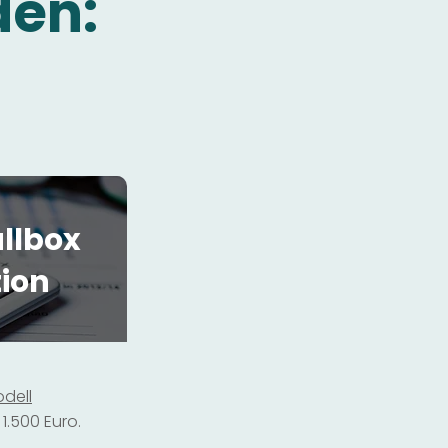
den:
llbox
tion
dell
1.500 Euro.