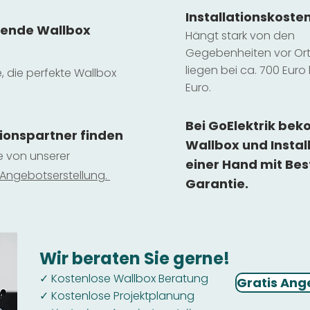
Installatio
ns
koste
sende Wallbox
Hängt stark vo
n den
Gegebenheiten vor Ort 
liegen b
ei ca. 700 Euro 
e, die perfekte Wallbox
Euro.
Bei GoElektrik be
tionspartner finden
Wallbox und Instal
ie von unserer
einer Hand mit Bes
 Ange
botserstellun
g.
Garantie.
Wir beraten Sie gerne!
Kostenlose Wallbox Beratung
✓
Gratis Ang
Kostenlose Projektplanung
✓