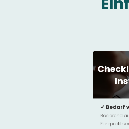
Ein
Checkl
Ins
✓ Bedarf 
Basierend au
Fahrprofil 