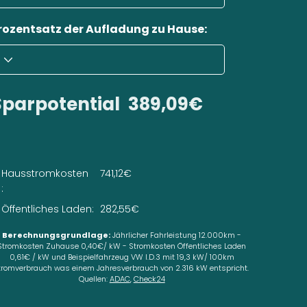
rozentsatz der Aufladung zu Hause:
Sparpotential
389,09€
Hausstromkosten
741,12€
:
Öffentliches Laden:
282,55€
Berechnungsgrundlage:
Jährlicher Fahrleistung 12.000km -
Stromkosten Zuhause 0,40€/ kW - Stromkosten Öffentliches Laden
0,61€ / kW und Beispielfahrzeug VW I.D.3 mit 19,3 kW/ 100km
tromverbrauch was einem Jahresverbrauch von 2.316 kW entspricht.
Quellen:
ADAC
,
Check24