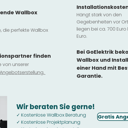
Installatio
ns
koste
sende Wallbox
Hängt stark vo
n den
Gegebenheiten vor Ort 
liegen b
ei ca. 700 Euro 
e, die perfekte Wallbox
Euro.
Bei GoElektrik be
tionspartner finden
Wallbox und Instal
ie von unserer
einer Hand mit Bes
 Ange
botserstellun
g.
Garantie.
Wir beraten Sie gerne!
Kostenlose Wallbox Beratung
✓
Gratis Ang
Kostenlose Projektplanung
✓