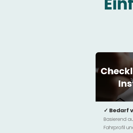
Ein
Checkl
Ins
✓ Bedarf 
Basierend au
Fahrprofil 