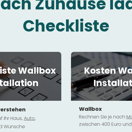
fach Zuhause la
Checkliste
iste Wallbox
Kosten Wa
tallation
Installa
Wallbox
verstehen
Rechnen Sie je nach
Mo
f Ihr Haus,
Au
to
,
zwischen 400 Euro und 
und Wünsche