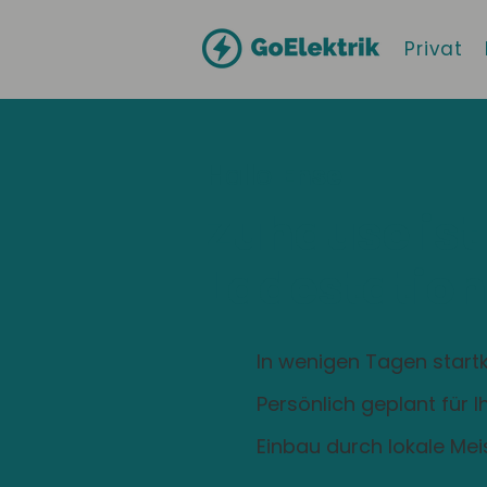
Privat
Hallo
Ense
Zuhause ist
Ladestation
In wenigen Tagen startk
Persönlich geplant für 
Einbau durch lokale Mei