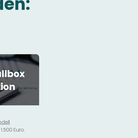
den:
llbox
tion
dell
1.500 Euro.