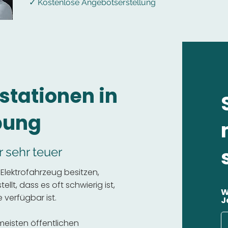
✓ Kostenlose Angebotserstellung
stationen in
bung
r sehr teuer
Elektrofahrzeug besitzen,
llt, dass es oft schwierig ist,
W
 verfügbar ist.
J
 meisten öffentlichen