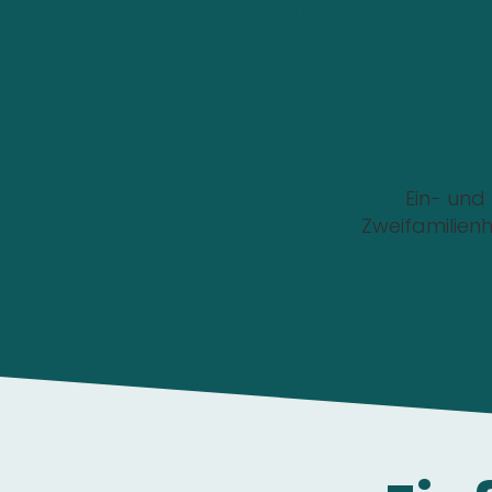
Wo soll die Wallbox i
Ein- und
Zweifamilien
Die Anfrage ist 1