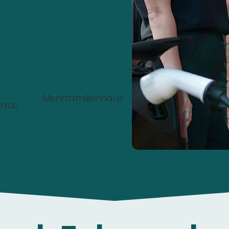
nstalliert werden?
Mehrfamilienhaus
haus
00%
Kostenlos
und
unverbindlich
.