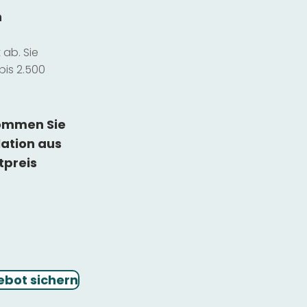
n
ab. Sie
bis 2.500
kommen Sie
lation
aus
tpreis
ebot sichern