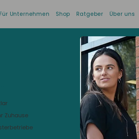
Für Unternehmen
Shop
Ratgeber
Über uns
 die beste
!
lar
Ihr Zuhause
sterbetriebe