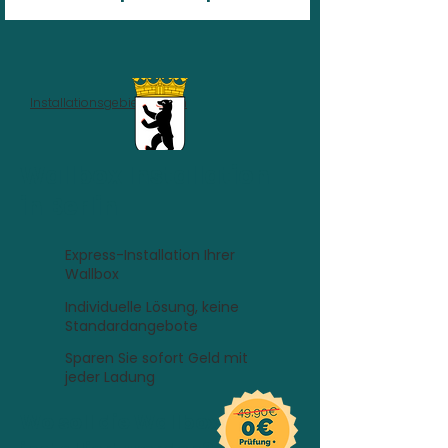
Installationsgebiet
>
Berlin
Wallbox Installation
in Berlin
Express-Installation Ihrer
Wallbox
Individuelle Lösung, keine
Standardangebote
Sparen Sie sofort Geld mit
jeder Ladung
Wo soll die Wallbox