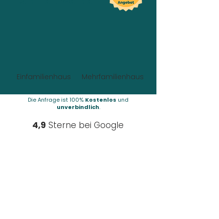
installiert werden?
Einfamilienhaus
Mehrfamilienhaus
Die Anfrage ist 100%
Kostenlos
und
unverbindlich
.
4,9
Sterne bei Google
Über uns
FAQs
Kontakt
Über uns
Partner werden
Karriere
Download-Center