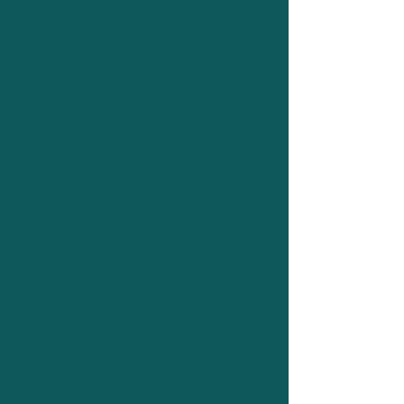
50.678
Elektroautos bereits
angemeldet
2259
Öffentliche Ladestationen
22,4
E-Autos pro Ladepunkt