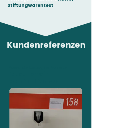
Stiftungwarentest
Kundenreferenzen
Passende Lösung für Vorreiter
Easee Home in
Mehrfamilienhaus