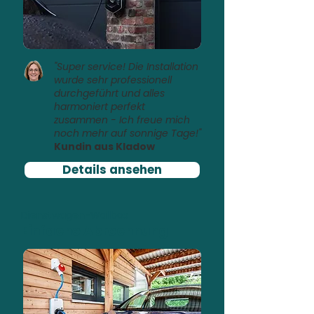
"Super service! Die Installation
wurde sehr professionell
durchgeführt und alles
harmoniert perfekt
zusammen - Ich freue mich
noch mehr auf sonnige Tage!"
Kundin aus Kladow
Details ansehen
Dienstwagen-Wallbox
Einfache Abrechnung