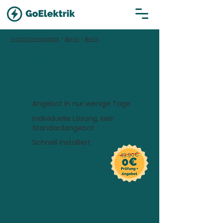
Installationsgebiet
>
Berlin
>
Berlin
Hallo Berlin!
Wallbox inklusive
Installation in Berlin
Angebot in nur wenige Tage
Individuelle Lösung, kein
Standardangebot
Schnell installiert
Wo soll die Wallbox installiert
werden?