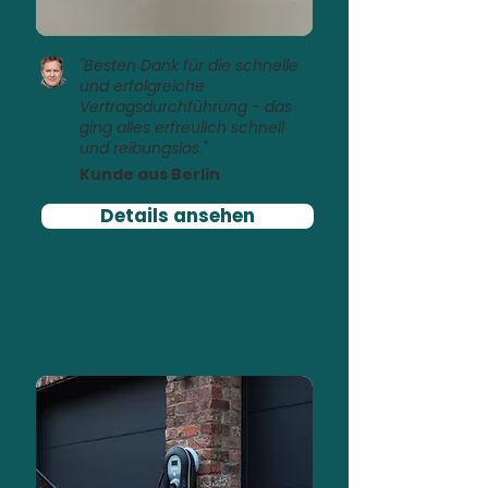
"Besten Dank für die schnelle
und erfolgreiche
Vertragsdurchführung - das
ging alles erfreulich schnell
und reibungslos."
Kunde aus Berlin
Details ansehen
Laden mit PV-Überschuss
PV-Rendite optimiert mit
Zappi