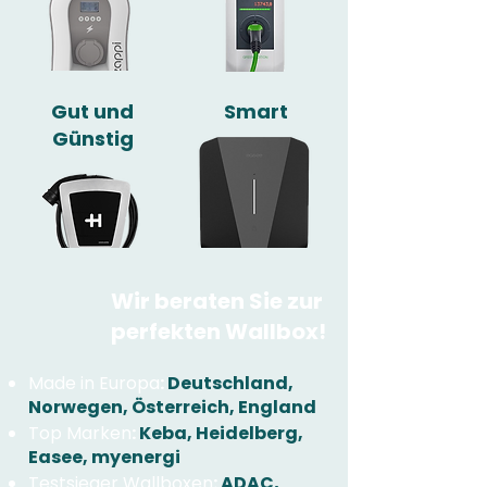
Gut und
Smart
Günstig
Wir beraten Sie zur
perfekten Wallbox!
Made in Europa
:
Deutschland,
Norwegen, Österreich, England
Top Marken
:
Keba, Heidelberg,
Easee, myenergi
Testsieger Wallboxen
:
ADAC,