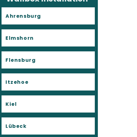
Ahrensburg
Elmshorn
Flensburg
Itzehoe
Kiel
Lübeck