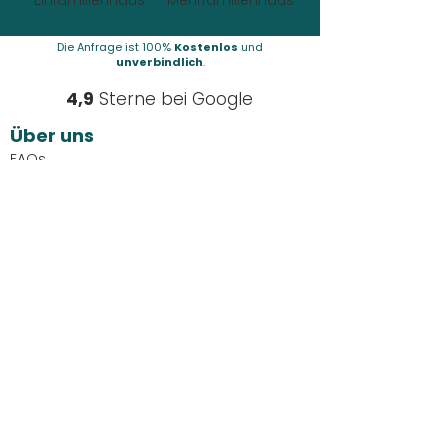
Einfamilienhaus
Mehrfamilienhaus
Die Anfrage ist 100%
Kostenlos
und
unverbindlich
.
4,9
Sterne bei Google
Über uns
FAQs
Kontakt
Über uns
Partner werden
Karriere
Download-Center
Unsere Leistungen
Zu Hause laden
Online Shop
Für Autohändler
Hausverwaltung und Neubau
Unsere Wallboxen
Installationspaket