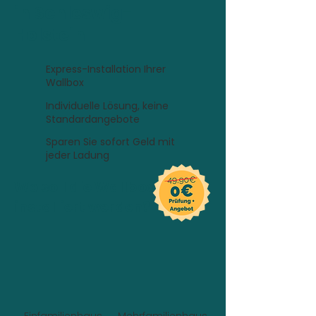
in Schleswig-
Holstein
Express-Installation Ihrer
Wallbox
Individuelle Lösung, keine
Standardangebote
Sparen Sie sofort Geld mit
jeder Ladung
Wo soll die Wallbox
installiert werden?