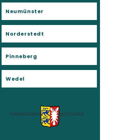
Neumünster
Norderstedt
Pinneberg
Wedel
Installationsgebiet
>
Schleswig-Holstein
Wallbox Installation