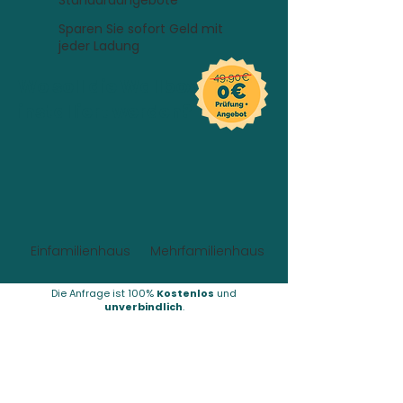
Standardangebote
Sparen Sie sofort Geld mit
jeder Ladung
Wo soll die Wallbox
installiert werden?
Einfamilienhaus
Mehrfamilienhaus
Die Anfrage ist 100%
Kostenlos
und
unverbindlich
.
4,9
Sterne bei Google
Über uns
FAQs