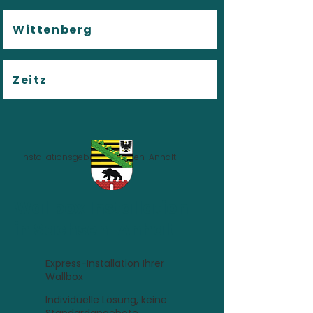
Wittenberg
Zeitz
Installationsgebiet
>
Sachsen-Anhalt
Wallbox Installation
in Sachsen-Anhalt
Express-Installation Ihrer
Wallbox
Individuelle Lösung, keine