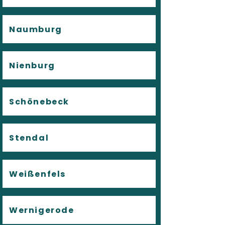
Naumburg
Nienburg
Schönebeck
Stendal
Weißenfels
Wernigerode