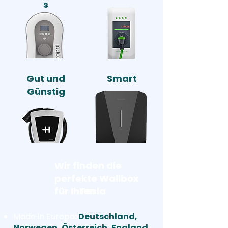
s
Gut und
Smart
Günstig
Wir finden die
perfekte Wallbox
für Ihren
Tesla
Made in Europa
:
Deutschland,
Norwegen, Österreich, England