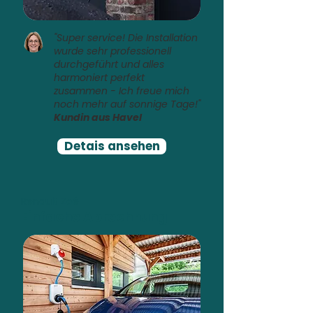
"Super service! Die Installation
wurde sehr professionell
durchgeführt und alles
harmoniert perfekt
zusammen - Ich freue mich
noch mehr auf sonnige Tage!"
Kundin aus Havel
Detais ansehen
Renault Zoé
Einfache Abrechnung