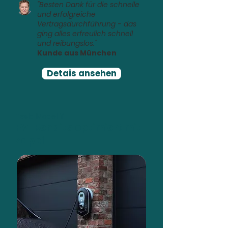
"Besten Dank für die schnelle
und erfolgreiche
Vertragsdurchführung - das
ging alles erfreulich schnell
und reibungslos."
Kunde aus München
Detais ansehen
Tesla Model Y
PV-Rendite optimiert mit
Zappi