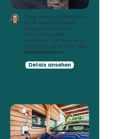
"Super service! Die Installation
wurde sehr professionell
durchgeführt und alles
harmoniert perfekt
zusammen - Ich freue mich
noch mehr auf sonnige Tage!"
Kundin aus Havel
Detais ansehen
Renault Zoé
Einfache Abrechnung