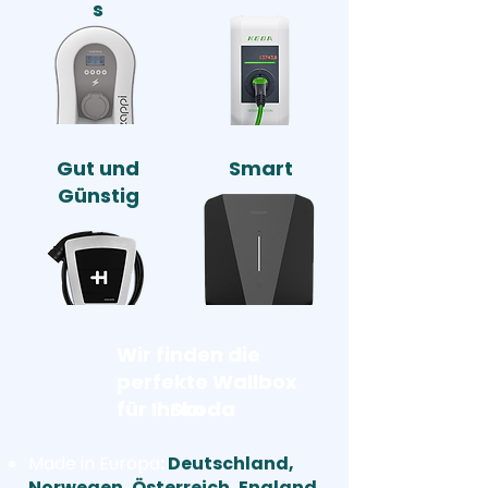
s
Gut und
Smart
Günstig
Wir finden die
perfekte Wallbox
für Ihren
Skoda
Made in Europa
:
Deutschland,
Norwegen, Österreich, England