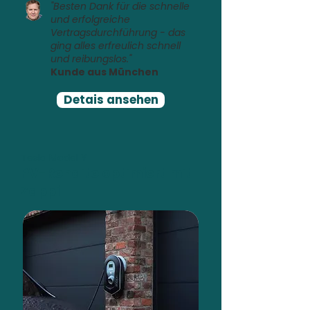
"Besten Dank für die schnelle
und erfolgreiche
Vertragsdurchführung - das
ging alles erfreulich schnell
und reibungslos."
Kunde aus München
Detais ansehen
Tesla Model Y
PV-Rendite optimiert mit
Zappi