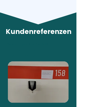
Kundenreferenzen
Skoda Enyaq Coupe iV 80
Easee Home in
Mehrfamilienhaus