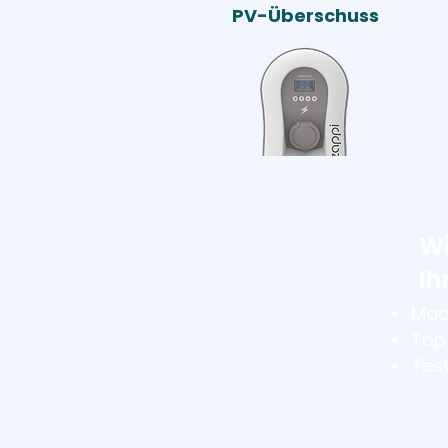
PV-Überschuss
Wi
Ih
Mad
Top
Tes