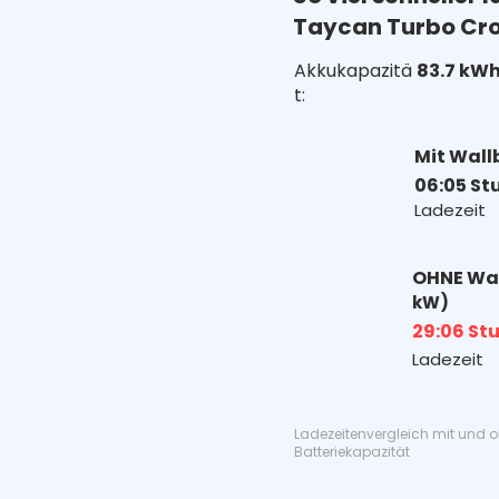
Taycan Turbo Cro
Akkukapazitä
83.7 kW
t:
Mit Wall
06:05 St
Ladezeit
OHNE Wa
kW)
29:06 St
Ladezeit
Ladezeitenvergleich mit und 
Batteriekapazität