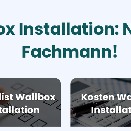
x Installation:
Fachmann!
ist Wallbox
Kosten Wa
tallation
Installa