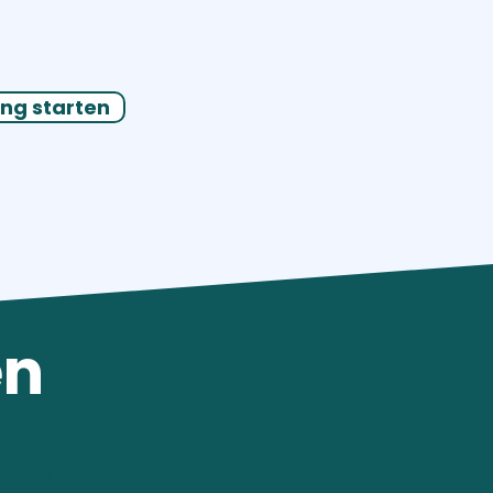
ng starten
en
Renault Zoé