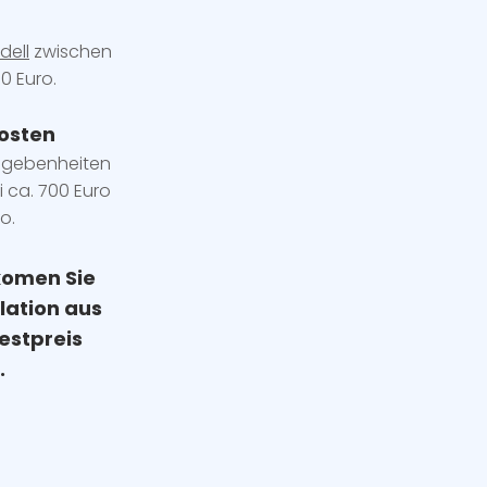
dell
zwischen
0 Euro.
osten
egebenheiten
i ca. 700 Euro
o.
komen Sie
llation
aus
estpreis
.