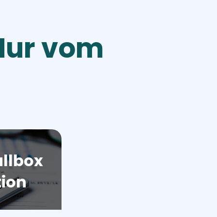
 Nur vom
llbox
tion