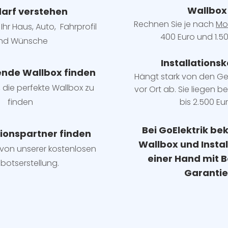
Wallbox
arf verstehen
Rechnen Sie je nach
Mo
Ihr Haus, Auto, Fahrprofil
400 Euro und 1.50
nd Wünsche
Installatio
ns
k
ende Wallbox finden
Hängt stark vo
n den G
, die perfekte Wallbox zu
vor Ort ab. Sie liegen b
e
finden
bis 2.500 Eur
Bei GoElektrik be
tionspartner finden
Wallbox und Insta
e von unserer kostenlosen
einer Hand mit B
botserstellung.
Garantie