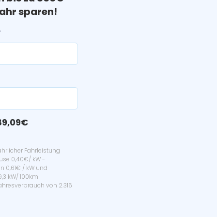
ahr sparen!
?
89,09€
hrlicher Fahrleistung
use 0,40€/ kW -
n 0,61€ / kW und
19,3 kW/ 100km
hresverbrauch von 2.316