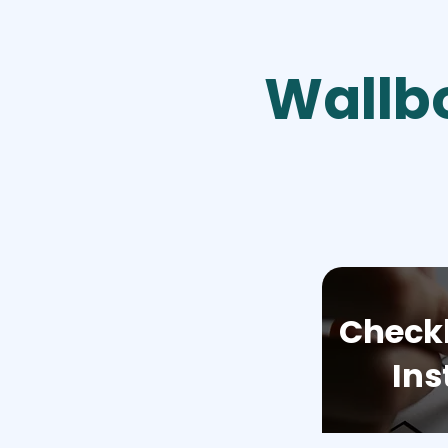
Wallbo
Checkl
Ins