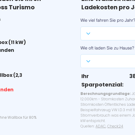
ss Turismo
Ladekosten pro J
h
Wie viel fahren Sie pro Jahr
box (11 kW)
Wie oft laden Sie zu Hause?
unden
llbox
(2,3
Ihr
3
Sparpotenzial:
unden
Berechnungsgrundlage:
Jä
12.000km - Stromkosten Zuha
Stromkosten Öffentliches Lade
Beispielfahrzeug VW I.D.3 mit 
Stromverbrauch was einem Ja
ohne Wallbox für 80%
kW entspricht.
Quellen:
ADAC
,
Check24