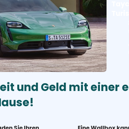
Tayc
Turi
eit und Geld mit einer 
Hause!
aden Sie Ihren
Eine Wallbox kan