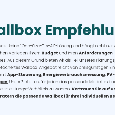
llbox Empfehl
ox ist keine "One-Size-Fits-All"-Lösung und hängt nicht nu
chen Vorlieben, Ihrem
Budget
und Ihren
Anforderungen
,
s. Aus diesem Grund bieten wir als Teil unseres Planungs
efächertes Wallbox-Angebot reicht von preisgünstigen Ein
 mit
App-Steuerung
,
Energieverbrauchsmessung
,
PV-
agen
.
Unser Ziel ist es, für jeden das passende Modell zu f
reis-Leistungs-Verhältnis zu wahren.
Vertrauen Sie auf u
eratern die passende Wallbox für Ihre individuellen 