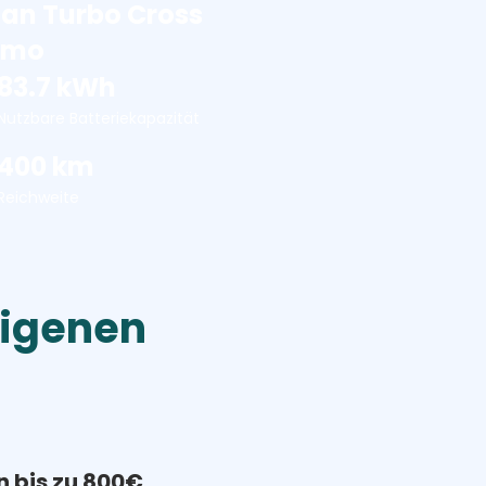
an Turbo Cross
smo
83.7 kWh
Nutzbare Batteriekapazität
400 km
Reichweite
eigenen
n bis zu 800€