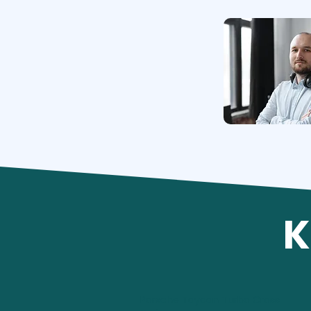
K
Porsche Taycan Turbo Cross