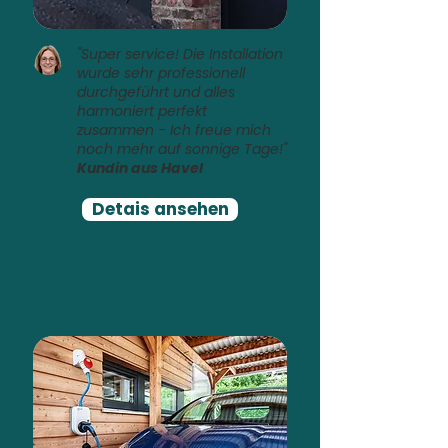
"Super service! Die Installation
wurde sehr professionell
durchgeführt und alles
harmoniert perfekt
zusammen - Ich freue mich
noch mehr auf sonnige Tage!"
Kundin aus Havel
Detais ansehen
Renault Zoé
Einfache Abrechnung