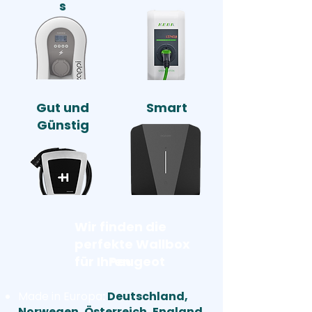
s
Gut und
Smart
Günstig
Wir finden die
perfekte Wallbox
für Ihren
Peugeot
Made in Europa
:
Deutschland,
Norwegen, Österreich, England