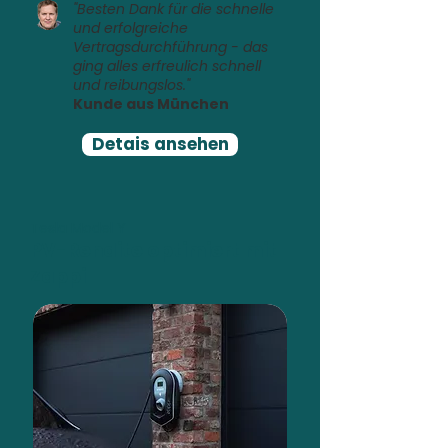
"Besten Dank für die schnelle
und erfolgreiche
Vertragsdurchführung - das
ging alles erfreulich schnell
und reibungslos."
Kunde aus München
Detais ansehen
Tesla Model Y
PV-Rendite optimiert mit
Zappi