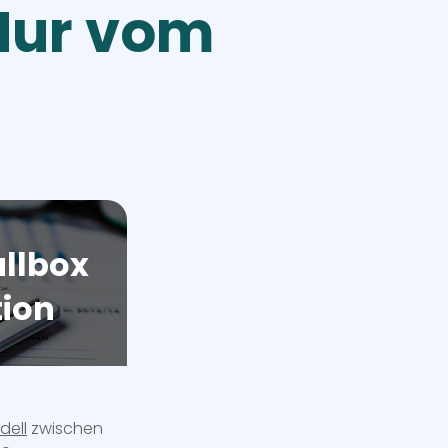
 Nur vom
llbox
tion
dell
zwischen