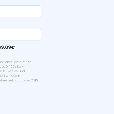
?
89,09€
hrlicher Fahrleistung
use 0,40€/ kW -
n 0,61€ / kW und
19,3 kW/ 100km
hresverbrauch von 2.316