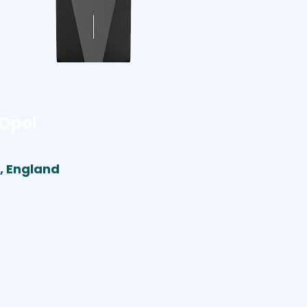
Opel
, England