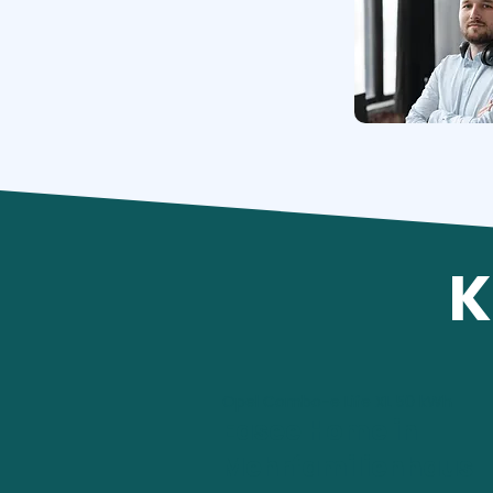
K
Opel Combo-e Life XL 50 kWh
Easee Home in
Mehrfamilienhaus