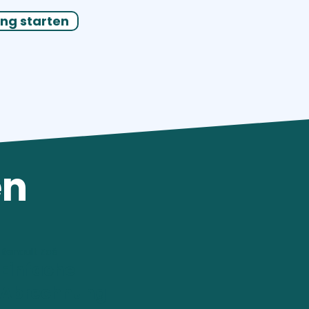
ng starten
en
Renault Zoé
Einfache
Abrechnung