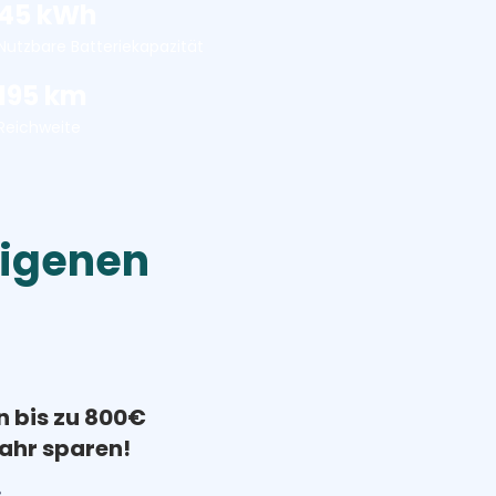
45 kWh
Nutzbare Batteriekapazität
195 km
Reichweite
eigenen
n bis zu 800€
ahr sparen!