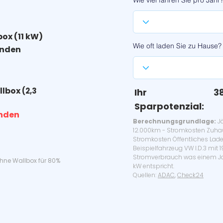
Wie viel fahren Sie pro Jahr
box (11 kW)
Wie oft laden Sie zu Hause?
unden
llbox
(2,3
Ihr
3
Sparpotenzial:
unden
Berechnungsgrundlage:
Jä
12.000km - Stromkosten Zuha
Stromkosten Öffentliches Lade
Beispielfahrzeug VW I.D.3 mit 
Stromverbrauch was einem Ja
ohne Wallbox für 80%
kW entspricht.
Quellen:
ADAC
,
Check24