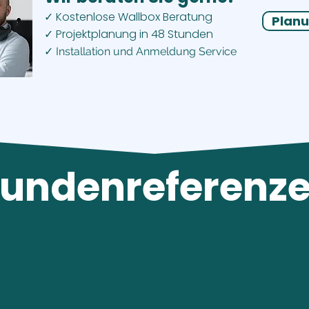
Kostenlose Wallbox Beratung
✓
Planu
Projektplanung in 48 Stunden
✓
✓ Installation und Anmeldung Service
undenreferenz
Tesla Model Y
PV-Rendite
optimiert mit Zappi