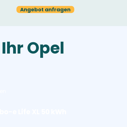
Angebot anfragen
 Ihr Opel
h
ten
o-e Life XL 50 kWh