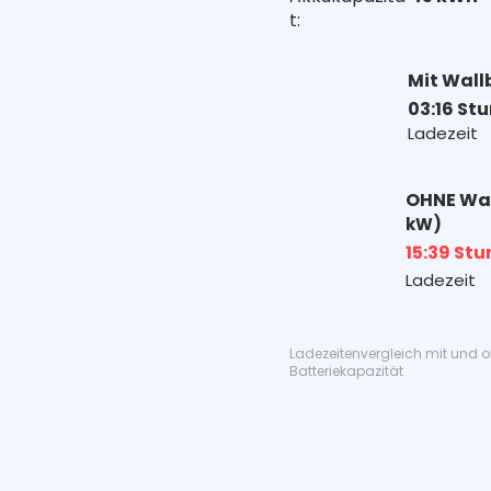
t:
Mit Wall
03:16 St
Ladezeit
OHNE Wa
kW)
15:39 St
Ladezeit
Ladezeitenvergleich mit und 
Batteriekapazität