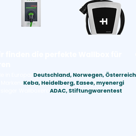
r finden die perfekte Wallbox für
ren
e in Europa
:
Deutschland, Norwegen, Österreich
 Marken
:
Keba, Heidelberg, Easee, myenergi
tsieger Wallboxen
:
ADAC, Stiftungwarentest