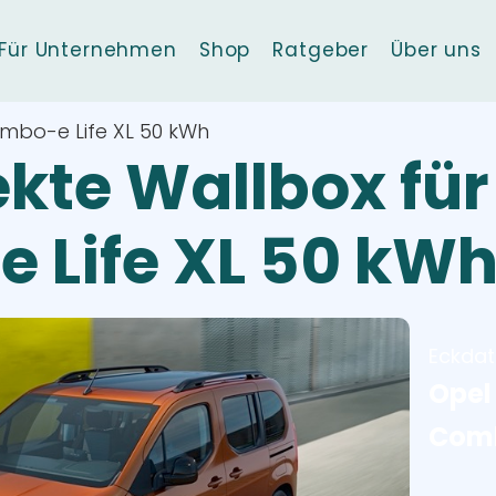
Für Unternehmen
Shop
Ratgeber
Über uns
mbo-e Life XL 50 kWh
ekte Wallbox für
 Life XL 50 kW
Eckda
Opel
Comb