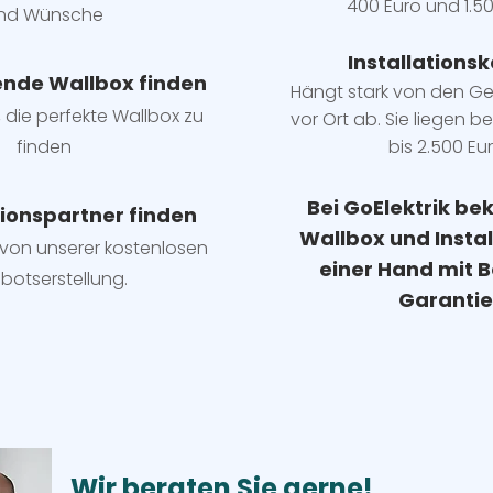
400 Euro und 1.50
nd Wünsche
Installatio
ns
k
ende Wallbox finden
Hängt stark vo
n den G
, die perfekte Wallbox zu
vor Ort ab. Sie liegen b
e
finden
bis 2.500 Eur
Bei GoElektrik be
tionspartner finden
Wallbox und Insta
e von unserer kostenlosen
einer Hand mit B
botserstellung.
Garantie
Wir beraten Sie gerne!