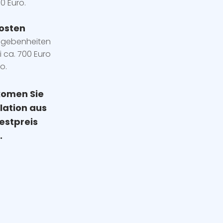
0 Euro.
osten
egebenheiten
i ca. 700 Euro
o.
komen Sie
llation
aus
estpreis
.