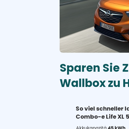
Sparen Sie Z
Wallbox zu 
So viel schneller l
Combo-e Life XL 
Akkukapazitä
45 kWh