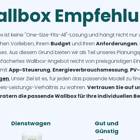
llbox Empfehl
ox ist keine "One-Size-Fits-All"-Lösung und hängt nicht nu
chen Vorlieben, Ihrem
Budget
und Ihren
Anforderungen
,
s. Aus diesem Grund bieten wir als Teil unseres Planungs
efächertes Wallbox-Angebot reicht von preisgünstigen Ein
 mit
App-Steuerung
,
Energieverbrauchsmessung
,
PV-
agen
.
Unser Ziel ist es, für jeden das passende Modell zu f
reis-Leistungs-Verhältnis zu wahren.
Vertrauen Sie auf u
eratern die passende Wallbox für Ihre individuellen 
Dienstwagen
Gut und
Günstig