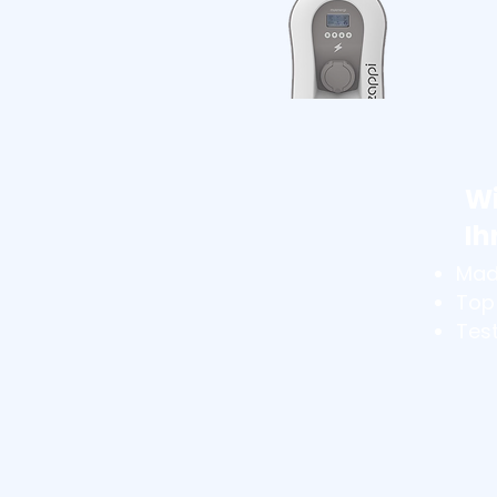
Wi
Ih
Mad
Top
Tes