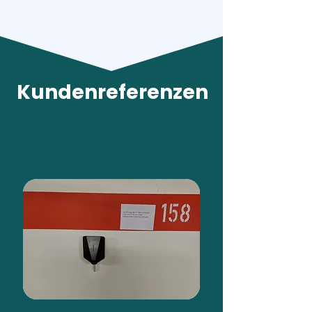
Kundenreferenzen
Mini Cooper SE Convertible
Easee Home in
Mehrfamilienhaus