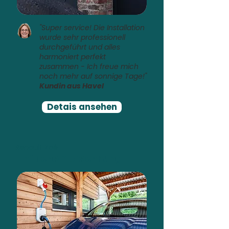
"Super service! Die Installation
wurde sehr professionell
durchgeführt und alles
harmoniert perfekt
zusammen - Ich freue mich
noch mehr auf sonnige Tage!"
Kundin aus Havel
Detais ansehen
Renault Zoé
Einfache Abrechnung