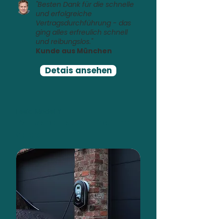
"Besten Dank für die schnelle
und erfolgreiche
Vertragsdurchführung - das
ging alles erfreulich schnell
und reibungslos."
Kunde aus München
Detais ansehen
Tesla Model Y
PV-Rendite optimiert mit
Zappi