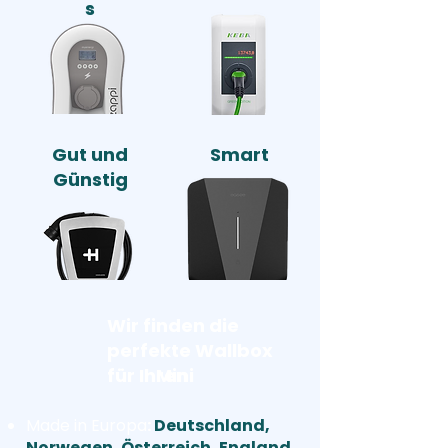
s
Gut und
Smart
Günstig
Wir finden die
perfekte Wallbox
für Ihren
Mini
Made in Europa
:
Deutschland,
Norwegen, Österreich, England