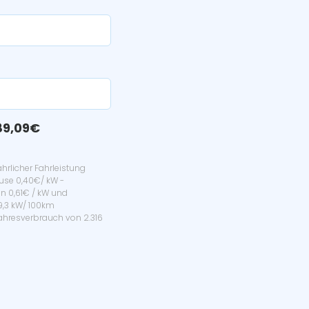
?
89,09€
hrlicher Fahrleistung
use 0,40€/ kW -
n 0,61€ / kW und
19,3 kW/ 100km
hresverbrauch von 2.316