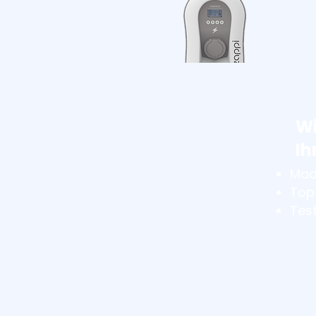
Wi
Ih
Mad
Top
Tes