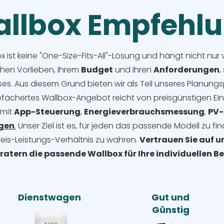
llbox Empfehl
ox ist keine "One-Size-Fits-All"-Lösung und hängt nicht nu
chen Vorlieben, Ihrem
Budget
und Ihren
Anforderungen
,
s. Aus diesem Grund bieten wir als Teil unseres Planungs
efächertes Wallbox-Angebot reicht von preisgünstigen Ein
 mit
App-Steuerung
,
Energieverbrauchsmessung
,
PV-
agen
.
Unser Ziel ist es, für jeden das passende Modell zu f
reis-Leistungs-Verhältnis zu wahren.
Vertrauen Sie auf u
eratern die passende Wallbox für Ihre individuellen 
Dienstwagen
Gut und
Günstig