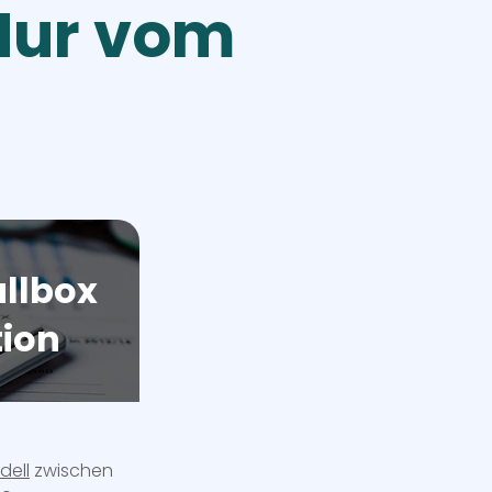
 Nur vom
llbox
tion
dell
zwischen