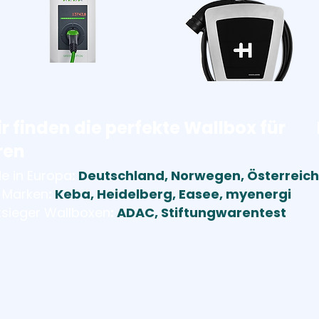
r finden die perfekte Wallbox für
ren
e in Europa
:
Deutschland, Norwegen, Österreich
 Marken
:
Keba, Heidelberg, Easee, myenergi
tsieger Wallboxen
:
ADAC, Stiftungwarentest