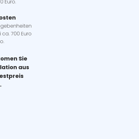
0 Euro.
osten
egebenheiten
i ca. 700 Euro
o.
komen Sie
llation
aus
estpreis
.