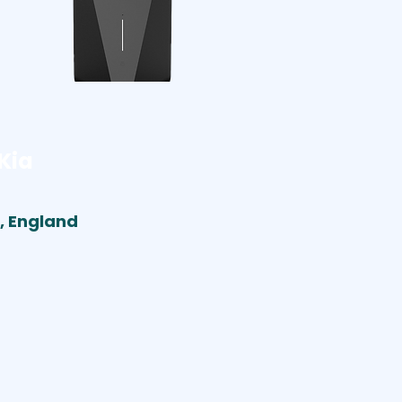
Kia
, England