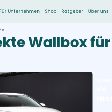
Für Unternehmen
Shop
Ratgeber
Über uns
 EV
ekte Wallbox für 
Eckda
Kia
Niro