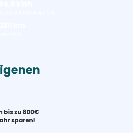
64.8 kWh
Nutzbare Batteriekapazität
380 km
Reichweite
eigenen
n bis zu 800€
ahr sparen!