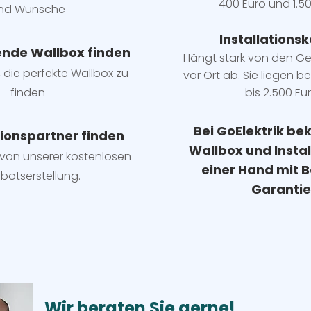
400 Euro und 1.50
nd Wünsche
Installatio
ns
k
ende Wallbox finden
Hängt stark vo
n den G
, die perfekte Wallbox zu
vor Ort ab. Sie liegen b
e
finden
bis 2.500 Eur
Bei GoElektrik be
tionspartner finden
Wallbox und Insta
e von unserer kostenlosen
einer Hand mit B
botserstellung.
Garantie
Wir beraten Sie gerne!