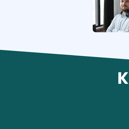
K
Kia Niro EV
Easee Home in
Mehrfamilienhaus