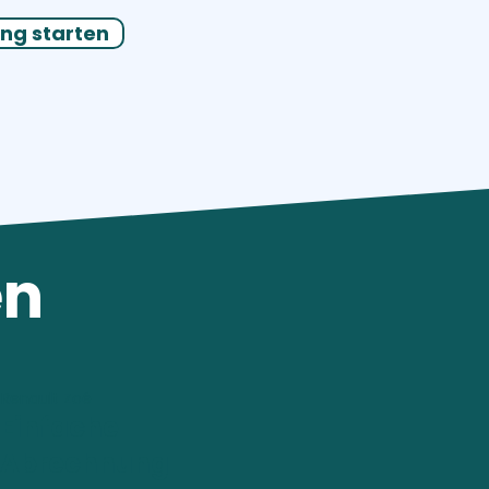
ng starten
en
Renault Zoé
Einfache
Abrechnung