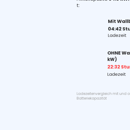
t:
Mit Wall
04:42 St
Ladezeit
OHNE Wa
kW)
22:32 St
Ladezeit
Ladezeitenvergleich mit und 
Batteriekapazität