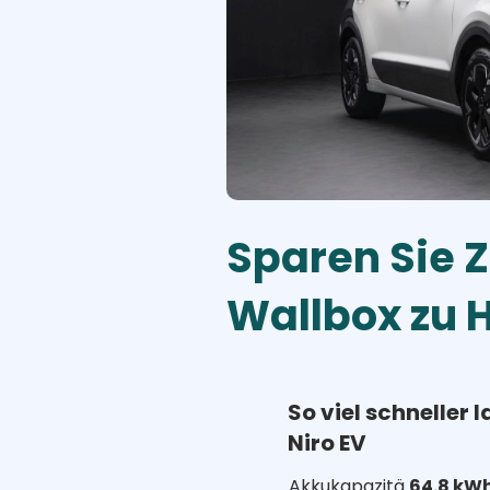
Sparen Sie Z
Wallbox zu 
So viel schneller l
Niro EV
Akkukapazitä
64.8 kW