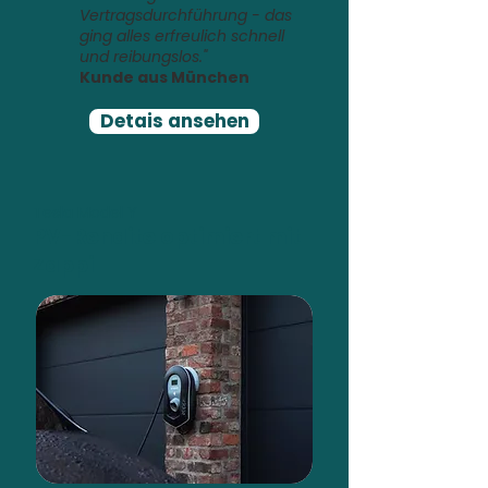
Vertragsdurchführung - das
ging alles erfreulich schnell
und reibungslos."
Kunde aus München
Detais ansehen
Tesla Model Y
PV-Rendite optimiert mit
Zappi