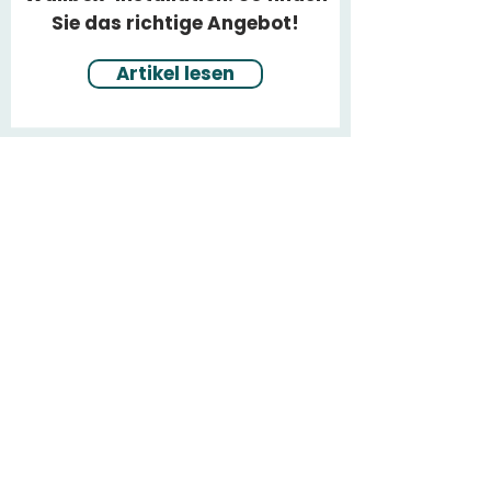
Sie das richtige Angebot!
Artikel lesen
Häufig gestellte
Fragen
Sind die Ladestationen
von GoElektrik mit
meinem Elektrofahrzeug
kompatibel?
Alle unsere Ladestationen sind
mit Typ-2-Steckern, die bei der
Welche Ladestation und
überwiegenden Mehrheit der in
Ladeleistung sollte ich