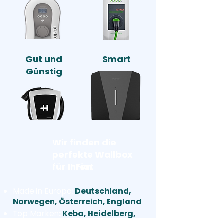
Gut und
Smart
Günstig
Wir finden die
perfekte Wallbox
für Ihren
Fiat
Made in Europa
:
Deutschland,
Norwegen, Österreich, England
Top Marken
:
Keba, Heidelberg,