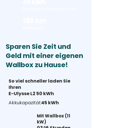
45 kWh
Nutzbare Batteriekapazität
180 km
Reichweite
Sparen Sie Zeit und
Geld mit einer eigenen
Wallbox zu Hause!
So viel schneller laden Sie
Ihren
E-Ulysse L2 50 kWh
Akkukapazität:
45 kWh
Mit Wallbox (11
kW)
03:16 Stunden