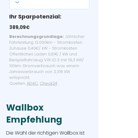
Ihr Sparpotenzial:
389,09€
Berechnungsgrundlage:
Jährlicher
Fahrleistung 12.000km - Stromkosten
Zuhause 0,40€/ kW - Stromkosten
Öffentliches Laden 0,61€ / kW und
Beispielfahrzeug VW I.D.3 mit 19,3 kW/
100km Stromverbrauch was einem
Jahresverbrauch von 2.316 kW
entspricht.
Quellen:
ADAC
,
Check24
Wallbox
Empfehlung
Die Wahl der richtigen Wallbox ist