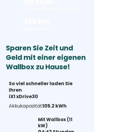
105.2 kWh
Nutzbare Batteriekapazität
355 km
Reichweite
Sparen Sie Zeit und
Geld mit einer eigenen
Wallbox zu Hause!
So viel schneller laden Sie
Ihren
iX1 xDrive30
Akkukapazität:
105.2 kWh
Mit Wallbox (11
kW)
04:42 Stunden