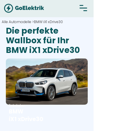
Alle Automodelle >
BMW iX1 xDrive30
Die perfekte
Wallbox für Ihr
BMW iX1 xDrive30
Eckdaten
BMW
iX1 xDrive30