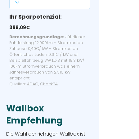
Ihr Sparpotenzial:
389,09€
Berechnungsgrundlage:
Jährlicher
Fahrleistung 12.000km - Stromkosten
Zuhause 0,40€/ kW - Stromkosten
Öffentliches Laden 0,61€ / kW und
Beispielfahrzeug VW I.D.3 mit 19,3 kW/
100km Stromverbrauch was einem
Jahresverbrauch von 2.316 kW
entspricht.
Quellen:
ADAC
,
Check24
Wallbox
Empfehlung
Die Wahl der richtigen Wallbox ist