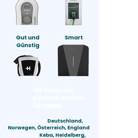
Gut und
Smart
Günstig
Wir finden die
perfekte Wallbox
für Ihren
BMW
Made in Europa
:
Deutschland,
Norwegen, Österreich, England
Top Marken
:
Keba, Heidelberg,