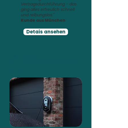
Vertragsdurchführung - das
ging alles erfreulich schnell
und reibungslos."
Kunde aus München
Detais ansehen
Tesla Model Y
PV-Rendite optimiert mit
Zappi