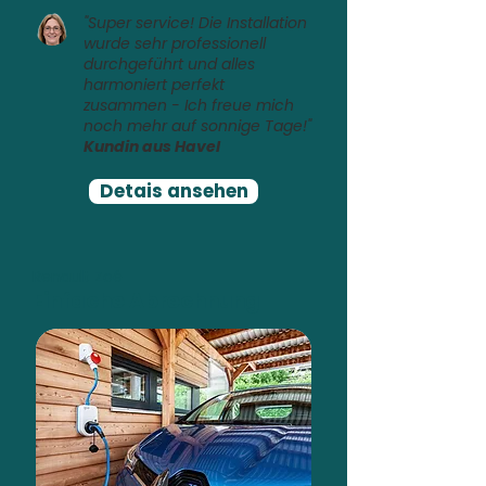
"Super service! Die Installation
wurde sehr professionell
durchgeführt und alles
harmoniert perfekt
zusammen - Ich freue mich
noch mehr auf sonnige Tage!"
Kundin aus Havel
Detais ansehen
Renault Zoé
Einfache Abrechnung