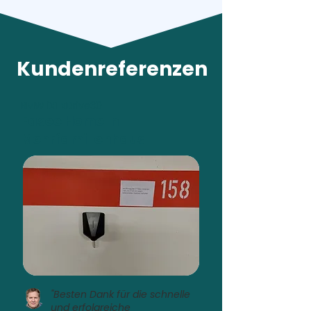
Kundenreferenzen
BMW iX1 xDrive30
Easee Home in
Mehrfamilienhaus
"Besten Dank für die schnelle
und erfolgreiche