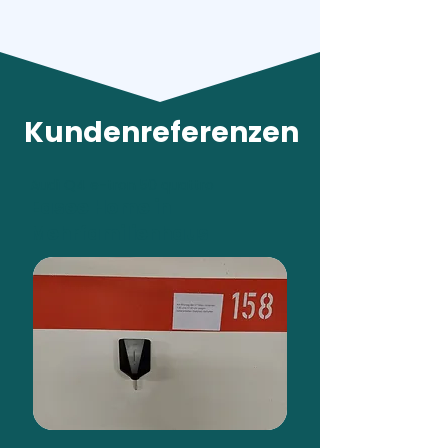
Kundenreferenzen
Audi Q4 e-tron 50 quattro
Easee Home in
Mehrfamilienhaus