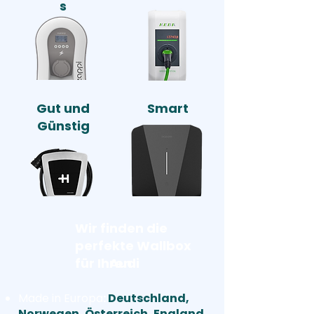
s
Gut und
Smart
Günstig
Wir finden die
perfekte Wallbox
für Ihren
Audi
Made in Europa
:
Deutschland,
Norwegen, Österreich, England