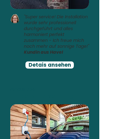
"Super service! Die Installation
wurde sehr professionell
durchgeführt und alles
harmoniert perfekt
zusammen - Ich freue mich
noch mehr auf sonnige Tage!"
Kundin aus Havel
Detais ansehen
Renault Zoé
Einfache Abrechnung