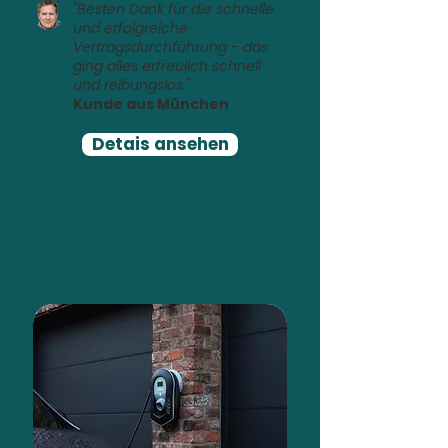
"Besten Dank für die schnelle
und erfolgreiche
Vertragsdurchführung - das
ging alles erfreulich schnell
und reibungslos."
Kunde aus München
Detais ansehen
Tesla Model Y
PV-Rendite optimiert mit
Zappi