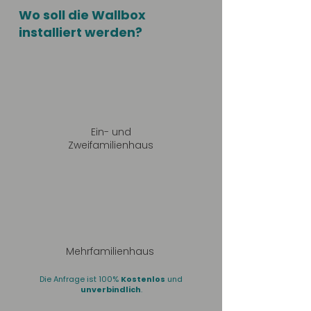
Wo soll die Wallbox
installiert werden?
Ein- und
Zweifamilienhaus
Mehrfamilienhaus
Die Anfrage ist 100%
Kostenlos
und
unverbindlich
.