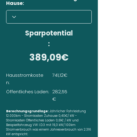
Hause:
Sparpotential
:
389,09€
Hausstromkoste
741,12€
n:
Öffentliches Laden:
282,55
€
Berechnungsgrundlage:
Jährlicher Fahrleistung
12.000km - Stromkosten Zuhause 0,40€/ kW -
Stromkosten Öffentliches Laden 0,61€ / kW und
Beispielfahrzeug VW I.D.3 mit 19,3 kW/ 100km
Stromverbrauch was einem Jahresverbrauch von 2.316
kW entspricht.