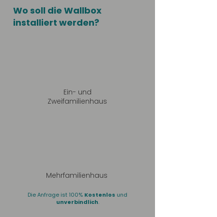
Wo soll die Wallbox
installiert werden?
Ein- und
Zweifamilienhaus
Mehrfamilienhaus
Die Anfrage ist 100%
Kostenlos
und
unverbindlich
.