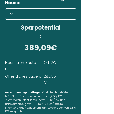
Hause:
Sparpotential
:
389,09€
Hausstromkoste
741,12€
n:
Öffentliches Laden:
282,55
€
Berechnungsgrundlage:
Jährlicher Fahrleistung
12.000km - Stromkosten Zuhause 0,40€/ kW -
Stromkosten Öffentliches Laden 0,61€ / kW und
Beispielfahrzeug VW I.D.3 mit 19,3 kW/ 100km
Stromverbrauch was einem Jahresverbrauch von 2.316
kW entspricht.