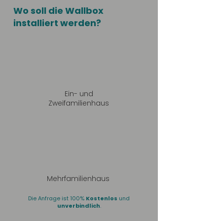
Wo soll die Wallbox
installiert werden?
Ein- und
Zweifamilienhaus
Mehrfamilienhaus
Die Anfrage ist 100%
Kostenlos
und
unverbindlich
.