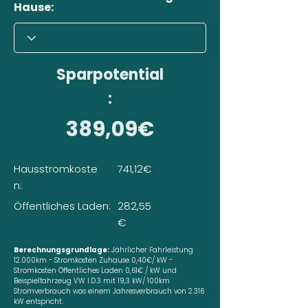
Hause:
Sparpotential
:
389,09€
Hausstromkoste
741,12€
n:
Öffentliches Laden:
282,55
€
Berechnungsgrundlage:
Jährlicher Fahrleistung
12.000km - Stromkosten Zuhause 0,40€/ kW -
Stromkosten Öffentliches Laden 0,61€ / kW und
Beispielfahrzeug VW I.D.3 mit 19,3 kW/ 100km
Stromverbrauch was einem Jahresverbrauch von 2.316
kW entspricht.