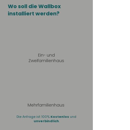
Wo soll die Wallbox
installiert werden?
Ein- und
Zweifamilienhaus
Mehrfamilienhaus
Die Anfrage ist 100%
Kostenlos
und
unverbindlich
.