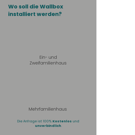
Wo soll die Wallbox
installiert werden?
Ein- und
Zweifamilienhaus
Mehrfamilienhaus
Die Anfrage ist 100%
Kostenlos
und
unverbindlich
.