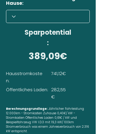
Hause:
Sparpotential
:
389,09€
Hausstromkoste
741,12€
n:
Öffentliches Laden:
282,55
€
Berechnungsgrundlage:
Jährlicher Fahrleistung
12.000km - Stromkosten Zuhause 0,40€/ kW -
Stromkosten Öffentliches Laden 0,61€ / kW und
Beispielfahrzeug VW I.D.3 mit 19,3 kW/ 100km
Stromverbrauch was einem Jahresverbrauch von 2.316
kW entspricht.