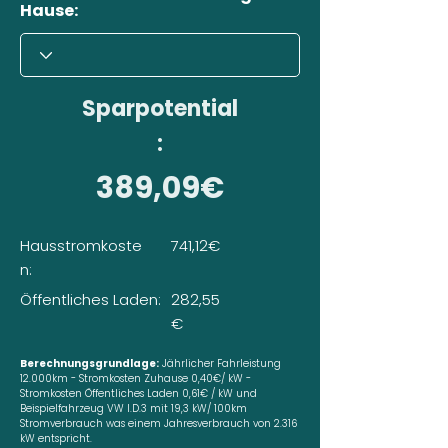
Hause:
Sparpotential
:
389,09€
Hausstromkoste
741,12€
n:
Öffentliches Laden:
282,55
€
Berechnungsgrundlage:
Jährlicher Fahrleistung
12.000km - Stromkosten Zuhause 0,40€/ kW -
Stromkosten Öffentliches Laden 0,61€ / kW und
Beispielfahrzeug VW I.D.3 mit 19,3 kW/ 100km
Stromverbrauch was einem Jahresverbrauch von 2.316
kW entspricht.