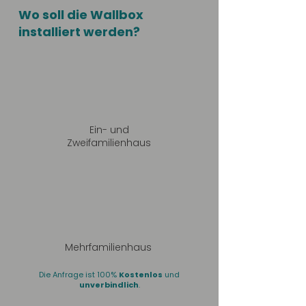
Wo soll die Wallbox
installiert werden?
Ein- und
Zweifamilienhaus
Mehrfamilienhaus
Die Anfrage ist 100%
Kostenlos
und
unverbindlich
.