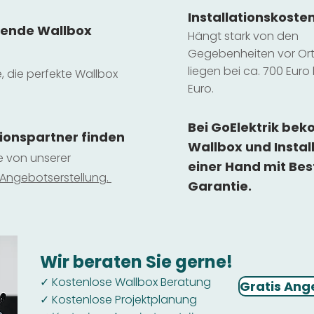
Installatio
ns
koste
sende Wallbox
Hängt stark vo
n den
Gegebenheiten vor Ort 
liegen b
ei ca. 700 Euro 
e, die perfekte Wallbox
Euro.
Bei GoElektrik be
tionspartner finden
Wallbox und Instal
ie von unserer
einer Hand mit Bes
 Ange
botserstellun
g.
Garantie.
Wir beraten Sie gerne!
Kostenlose Wallbox Beratung
✓
Gratis Ang
Kostenlose Projektplanung
✓