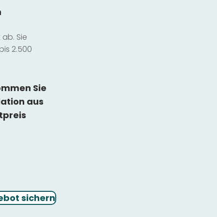
n
ab. Sie
bis 2.500
kommen Sie
lation
aus
tpreis
ebot sichern