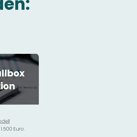
den:
llbox
tion
dell
1.500 Euro.