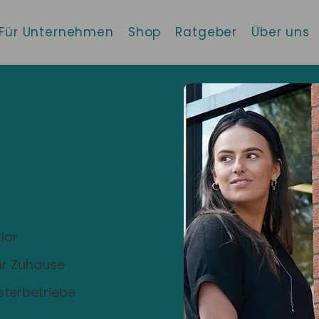
Für Unternehmen
Shop
Ratgeber
Über uns
 die beste
!
lar
Ihr Zuhause
sterbetriebe