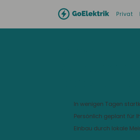
Privat
Hallo
Werdau
Zuhause ist
Ladestation
In wenigen Tagen startk
Persönlich geplant für 
Einbau durch lokale Mei