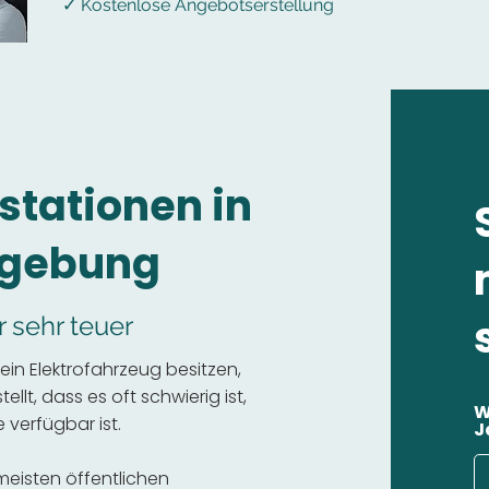
✓ Kostenlose Angebotserstellung
stationen in
gebung
r sehr teuer
n Elektrofahrzeug besitzen,
llt, dass es oft schwierig ist,
W
 verfügbar ist.
J
 meisten öffentlichen