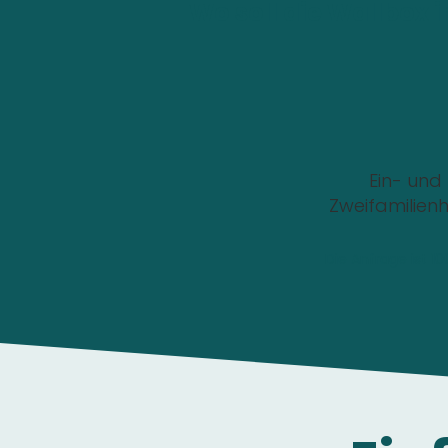
Wo soll die Wallbox i
Ein- und
Zweifamilien
Die Anfrage ist 1