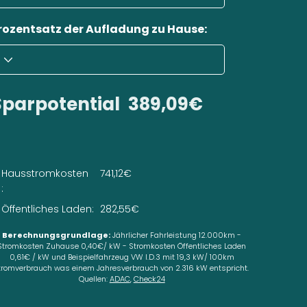
rozentsatz der Aufladung zu Hause:
Sparpotential
389,09€
Hausstromkosten
741,12€
:
Öffentliches Laden:
282,55€
Berechnungsgrundlage:
Jährlicher Fahrleistung 12.000km -
Stromkosten Zuhause 0,40€/ kW - Stromkosten Öffentliches Laden
0,61€ / kW und Beispielfahrzeug VW I.D.3 mit 19,3 kW/ 100km
tromverbrauch was einem Jahresverbrauch von 2.316 kW entspricht.
Quellen:
ADAC
,
Check24