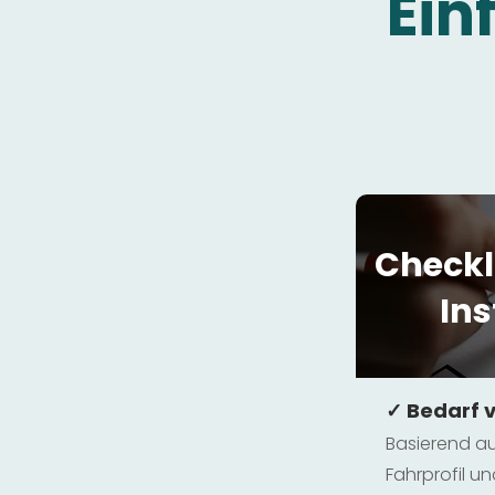
Ein
Checkl
Ins
✓ Bedarf 
Basierend au
Fahrprofil 