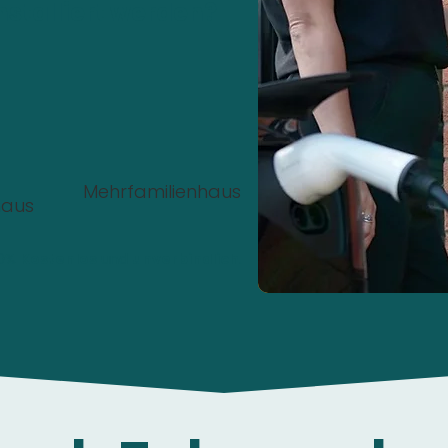
nstalliert werden?
Mehrfamilienhaus
haus
00%
Kostenlos
und
unverbindlich
.