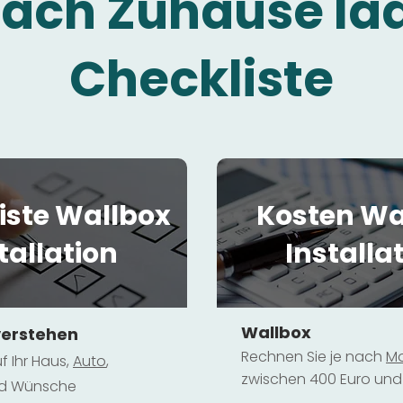
fach Zuhause la
Checkliste
iste Wallbox
Kosten Wa
tallation
Installa
Wallbox
verstehen
Rechnen Sie je nach
Mo
f Ihr Haus,
Au
to
,
zwischen 400 Euro und 
und Wünsche