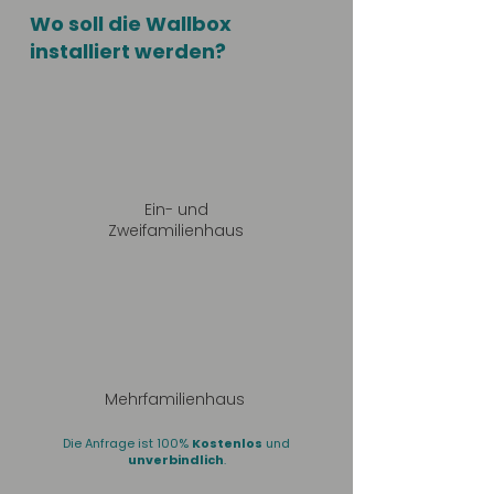
Wo soll die Wallbox
installiert werden?
Ein- und
Zweifamilienhaus
Mehrfamilienhaus
Die Anfrage ist 100%
Kostenlos
und
unverbindlich
.