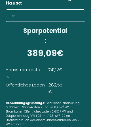
Hause:
Sparpotential
:
389,09€
Hausstromkoste
741,12€
n:
Öffentliches Laden:
282,55
€
Berechnungsgrundlage:
Jährlicher Fahrleistung
12.000km - Stromkosten Zuhause 0,40€/ kW -
Stromkosten Öffentliches Laden 0,61€ / kW und
Beispielfahrzeug VW I.D.3 mit 19,3 kW/ 100km
Stromverbrauch was einem Jahresverbrauch von 2.316
kW entspricht.