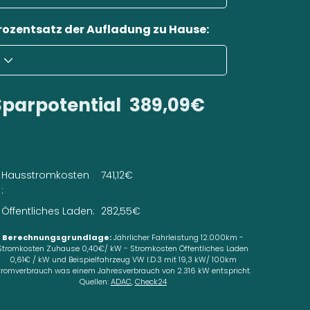
rozentsatz der Aufladung zu Hause:
Sparpotential
389,09€
Hausstromkosten
741,12€
:
Öffentliches Laden:
282,55€
Berechnungsgrundlage:
Jährlicher Fahrleistung 12.000km -
Stromkosten Zuhause 0,40€/ kW - Stromkosten Öffentliches Laden
0,61€ / kW und Beispielfahrzeug VW I.D.3 mit 19,3 kW/ 100km
tromverbrauch was einem Jahresverbrauch von 2.316 kW entspricht.
Quellen:
ADAC
,
Check24