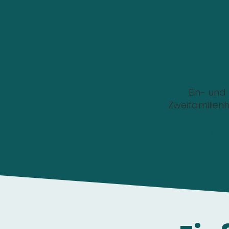
Wo soll die Wallbox i
Ein- und
Zweifamilien
Die Anfrage ist 1