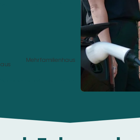
nstalliert werden?
Mehrfamilienhaus
haus
00%
Kostenlos
und
unverbindlich
.