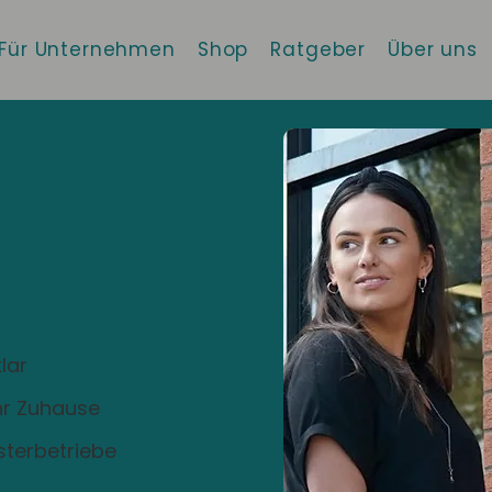
Für Unternehmen
Shop
Ratgeber
Über uns
 die beste
!
lar
Ihr Zuhause
sterbetriebe