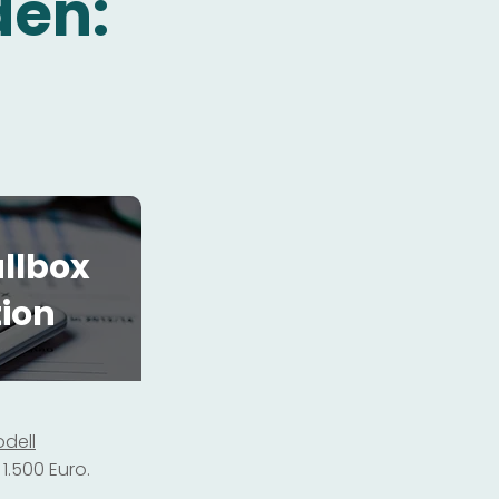
den:
llbox
tion
dell
1.500 Euro.