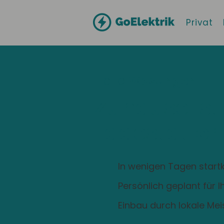
Privat
Hallo
Wasungen
Zuhause ist
Ladestation
In wenigen Tagen startk
Persönlich geplant für 
Einbau durch lokale Mei