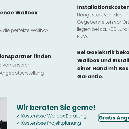
Installatio
ns
koste
sende Wallbox
Hängt stark vo
n den
Gegebenheiten vor Ort 
liegen b
ei ca. 700 Euro 
e, die perfekte Wallbox
Euro.
Bei GoElektrik be
tionspartner finden
Wallbox und Instal
ie von unserer
einer Hand mit Bes
 Ange
botserstellun
g.
Garantie.
Wir beraten Sie gerne!
Kostenlose Wallbox Beratung
✓
Gratis Ang
Kostenlose Projektplanung
✓