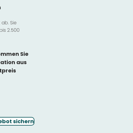
n
ab. Sie
bis 2.500
kommen Sie
lation
aus
tpreis
ebot sichern