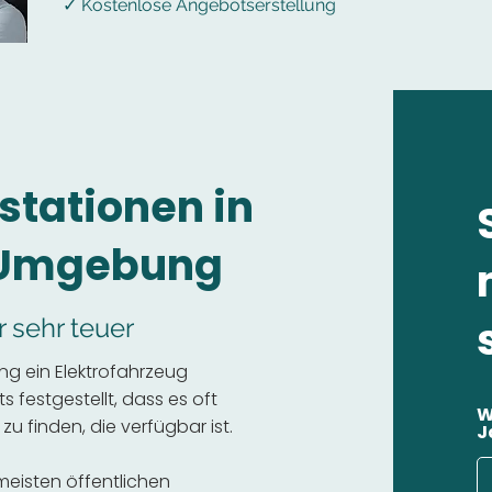
✓ Kostenlose Angebotserstellung
stationen in
 Umgebung
r sehr teuer
g ein Elektrofahrzeug
 festgestellt, dass es oft
W
 zu finden, die verfügbar ist.
J
 meisten öffentlichen