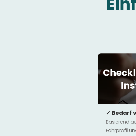
Ein
Checkl
Ins
✓ Bedarf 
Basierend au
Fahrprofil 