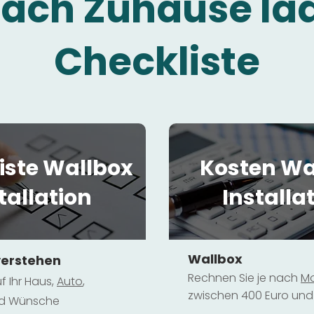
fach Zuhause la
Checkliste
iste Wallbox
Kosten Wa
tallation
Installa
Wallbox
verstehen
Rechnen Sie je nach
Mo
f Ihr Haus,
Au
to
,
zwischen 400 Euro und 
und Wünsche