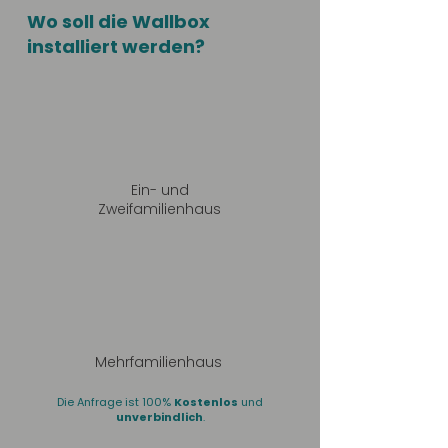
Wo soll die Wallbox
installiert werden?
Ein- und
Zweifamilienhaus
Mehrfamilienhaus
Die Anfrage ist 100%
Kostenlos
und
unverbindlich
.