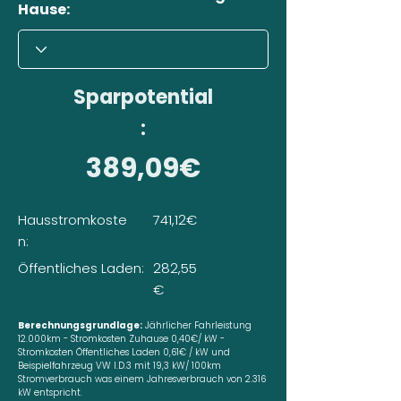
Hause:
Sparpotential
:
389,09€
Hausstromkoste
741,12€
n:
Öffentliches Laden:
282,55
€
Berechnungsgrundlage:
Jährlicher Fahrleistung
12.000km - Stromkosten Zuhause 0,40€/ kW -
Stromkosten Öffentliches Laden 0,61€ / kW und
Beispielfahrzeug VW I.D.3 mit 19,3 kW/ 100km
Stromverbrauch was einem Jahresverbrauch von 2.316
kW entspricht.