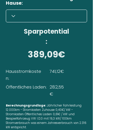
Hause:
Sparpotential
:
389,09€
Hausstromkoste
741,12€
n:
Öffentliches Laden:
282,55
€
Berechnungsgrundlage:
Jährlicher Fahrleistung
12.000km - Stromkosten Zuhause 0,40€/ kW -
Stromkosten Öffentliches Laden 0,61€ / kW und
Beispielfahrzeug VW I.D.3 mit 19,3 kW/ 100km
Stromverbrauch was einem Jahresverbrauch von 2.316
kW entspricht.