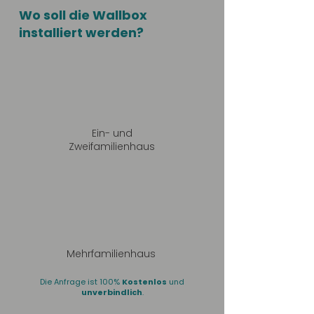
Wo soll die Wallbox
installiert werden?
Ein- und
Zweifamilienhaus
Mehrfamilienhaus
Die Anfrage ist 100%
Kostenlos
und
unverbindlich
.