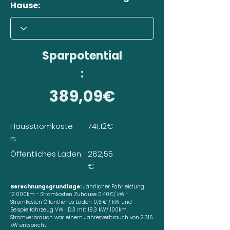
Hause:
Sparpotential
:
389,09€
Hausstromkoste
741,12€
n:
Öffentliches Laden:
282,55
€
Berechnungsgrundlage:
Jährlicher Fahrleistung
12.000km - Stromkosten Zuhause 0,40€/ kW -
Stromkosten Öffentliches Laden 0,61€ / kW und
Beispielfahrzeug VW I.D.3 mit 19,3 kW/ 100km
Stromverbrauch was einem Jahresverbrauch von 2.316
kW entspricht.