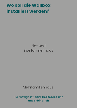
Wo soll die Wallbox
installiert werden?
Ein- und
Zweifamilienhaus
Mehrfamilienhaus
Die Anfrage ist 100%
Kostenlos
und
unverbindlich
.