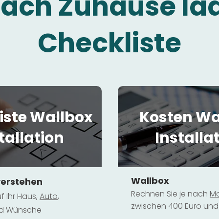
fach Zuhause la
Checkliste
iste Wallbox
Kosten Wa
tallation
Installa
Wallbox
verstehen
Rechnen Sie je nach
Mo
f Ihr Haus,
Au
to
,
zwischen 400 Euro und 
und Wünsche