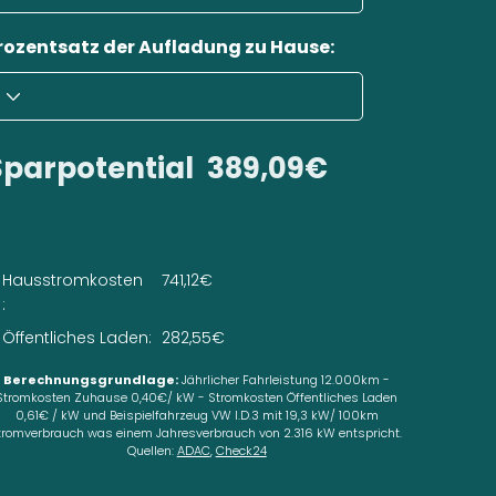
rozentsatz der Aufladung zu Hause:
Sparpotential
389,09€
Hausstromkosten
741,12€
:
Öffentliches Laden:
282,55€
Berechnungsgrundlage:
Jährlicher Fahrleistung 12.000km -
Stromkosten Zuhause 0,40€/ kW - Stromkosten Öffentliches Laden
0,61€ / kW und Beispielfahrzeug VW I.D.3 mit 19,3 kW/ 100km
tromverbrauch was einem Jahresverbrauch von 2.316 kW entspricht.
Quellen:
ADAC
,
Check24