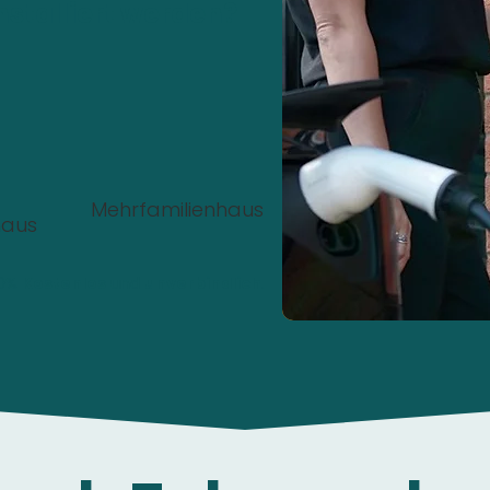
nstalliert werden?
Mehrfamilienhaus
haus
00%
Kostenlos
und
unverbindlich
.