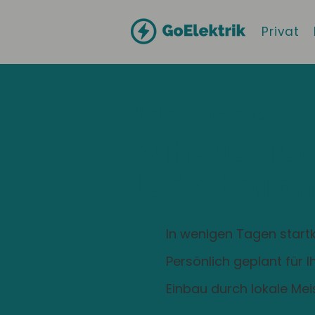
Privat
Hallo
Walsrode
Zuhause ist
Ladestation
In wenigen Tagen startk
Persönlich geplant für 
Einbau durch lokale Mei