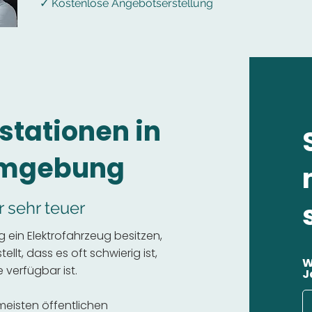
✓ Kostenlose Angebotserstellung
stationen in
Umgebung
r sehr teuer
ein Elektrofahrzeug besitzen,
llt, dass es oft schwierig ist,
W
 verfügbar ist.
J
 meisten öffentlichen