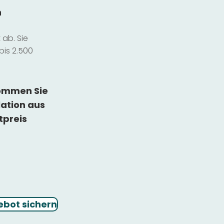
n
ab. Sie
bis 2.500
kommen Sie
lation
aus
tpreis
ebot sichern