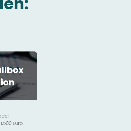
den:
llbox
tion
dell
1.500 Euro.