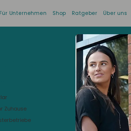
Für Unternehmen
Shop
Ratgeber
Über uns
 die beste
!
lar
Ihr Zuhause
sterbetriebe