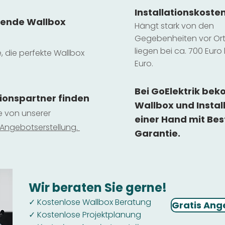
Installatio
ns
koste
sende Wallbox
Hängt stark vo
n den
Gegebenheiten vor Ort 
liegen b
ei ca. 700 Euro 
e, die perfekte Wallbox
Euro.
Bei GoElektrik be
tionspartner finden
Wallbox und Instal
ie von unserer
einer Hand mit Bes
 Ange
botserstellun
g.
Garantie.
Wir beraten Sie gerne!
Kostenlose Wallbox Beratung
✓
Gratis Ang
Kostenlose Projektplanung
✓