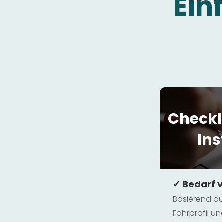
Ein
Checkl
Ins
✓ Bedarf 
Basierend au
Fahrprofil 