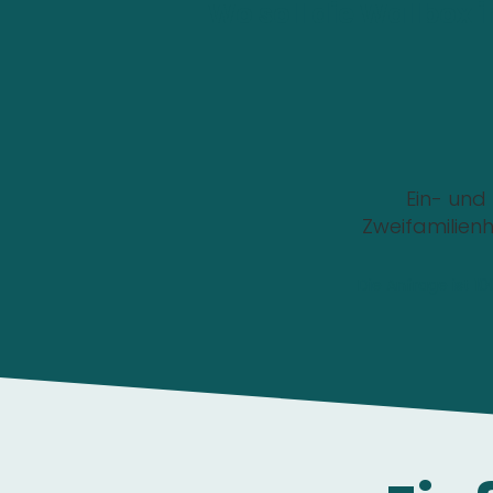
Wo soll die Wallbox i
Ein- und
Zweifamilien
Die Anfrage ist 1