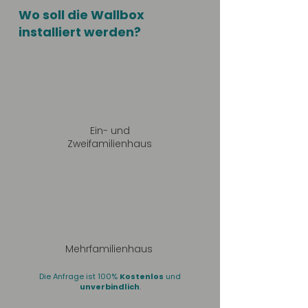
Wo soll die Wallbox
installiert werden?
Ein- und
Zweifamilienhaus
Mehrfamilienhaus
Die Anfrage ist 100%
Kostenlos
und
unverbindlich
.