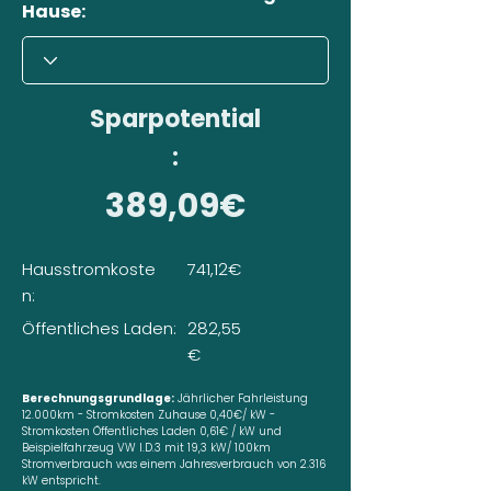
Hause:
Sparpotential
:
389,09€
Hausstromkoste
741,12€
n:
Öffentliches Laden:
282,55
€
Berechnungsgrundlage:
Jährlicher Fahrleistung
12.000km - Stromkosten Zuhause 0,40€/ kW -
Stromkosten Öffentliches Laden 0,61€ / kW und
Beispielfahrzeug VW I.D.3 mit 19,3 kW/ 100km
Stromverbrauch was einem Jahresverbrauch von 2.316
kW entspricht.