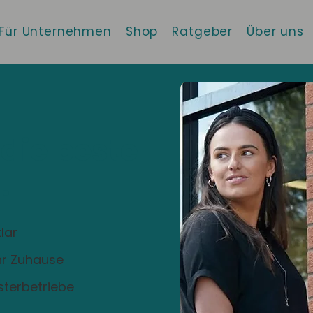
Für Unternehmen
Shop
Ratgeber
Über uns
 die beste
!
lar
Ihr Zuhause
sterbetriebe