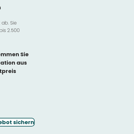
n
ab. Sie
bis 2.500
kommen Sie
lation
aus
tpreis
ebot sichern