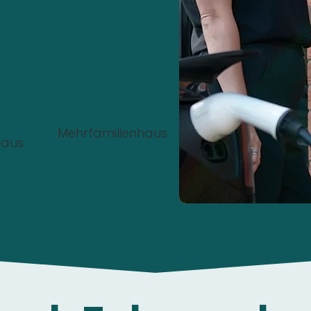
nstalliert werden?
Mehrfamilienhaus
haus
00%
Kostenlos
und
unverbindlich
.