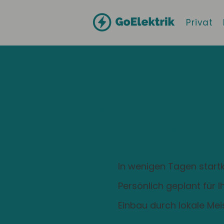
Privat
Hallo
Viersen
Zuhause ist
Ladestation
In wenigen Tagen startk
Persönlich geplant für 
Einbau durch lokale Mei