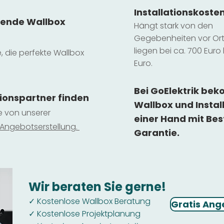
Installatio
ns
koste
sende Wallbox
Hängt stark vo
n den
Gegebenheiten vor Ort 
liegen b
ei ca. 700 Euro 
e, die perfekte Wallbox
Euro.
Bei GoElektrik be
tionspartner finden
Wallbox und Instal
ie von unserer
einer Hand mit Bes
 Ange
botserstellun
g.
Garantie.
Wir beraten Sie gerne!
Kostenlose Wallbox Beratung
✓
Gratis Ang
Kostenlose Projektplanung
✓