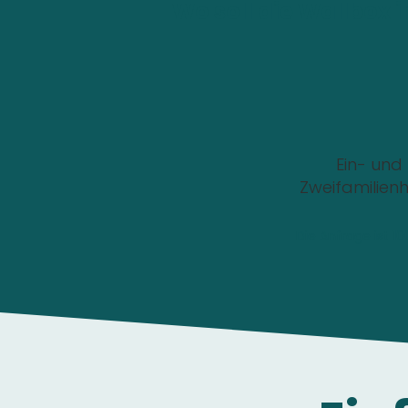
Wo soll die Wallbox i
Ein- und
Zweifamilien
Die Anfrage ist 1