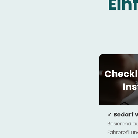
Ein
Checkl
Ins
✓ Bedarf 
Basierend au
Fahrprofil 