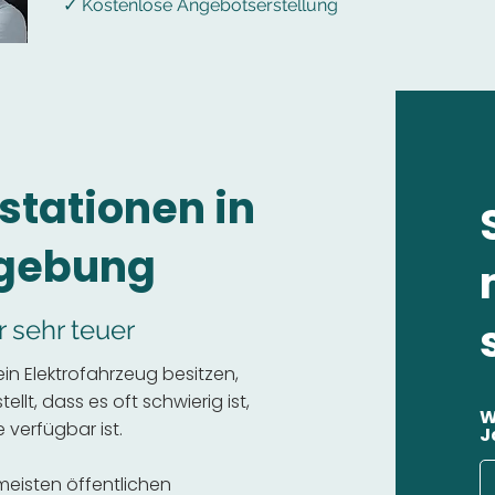
✓ Kostenlose Angebotserstellung
stationen in
mgebung
r sehr teuer
n Elektrofahrzeug besitzen,
llt, dass es oft schwierig ist,
W
 verfügbar ist.
J
 meisten öffentlichen