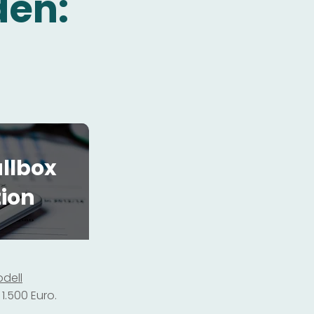
den:
llbox
tion
dell
1.500 Euro.