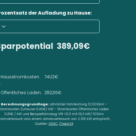
rozentsatz der Aufladung zu Hause:
Sparpotential
389,09€
Hausstromkosten
741,12€
:
Öffentliches Laden:
282,55€
Berechnungsgrundlage:
Jährlicher Fahrleistung 12.000km -
Stromkosten Zuhause 0,40€/ kW - Stromkosten Öffentliches Laden
0,61€ / kW und Beispielfahrzeug VW I.D.3 mit 19,3 kW/ 100km
tromverbrauch was einem Jahresverbrauch von 2.316 kW entspricht.
Quellen:
ADAC
,
Check24