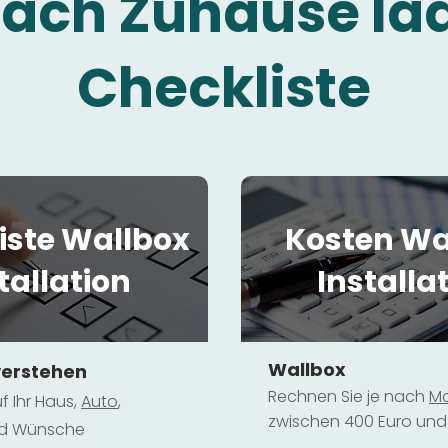
fach Zuhause la
Checkliste
iste Wallbox
Kosten Wa
tallation
Installa
Wallbox
verstehen
Rechnen Sie je nach
Mo
f Ihr Haus,
Au
to
,
zwischen 400 Euro und 
und Wünsche