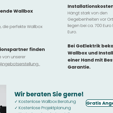
Installatio
ns
koste
sende Wallbox
Hängt stark vo
n den
Gegebenheiten vor Ort 
liegen b
ei ca. 700 Euro 
e, die perfekte Wallbox
Euro.
Bei GoElektrik be
tionspartner finden
Wallbox und Instal
ie von unserer
einer Hand mit Bes
 Ange
botserstellun
g.
Garantie.
Wir beraten Sie gerne!
Kostenlose Wallbox Beratung
✓
Gratis Ang
Kostenlose Projektplanung
✓