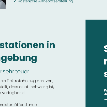
✓ Kostenlose Angebotserstellung
stationen in
mgebung
r sehr teuer
in Elektrofahrzeug besitzen,
llt, dass es oft schwierig ist,
W
 verfügbar ist.
J
 meisten öffentlichen