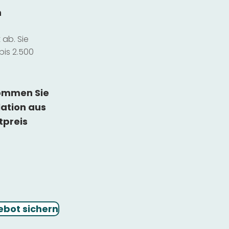
n
ab. Sie
bis 2.500
kommen Sie
lation
aus
tpreis
ebot sichern