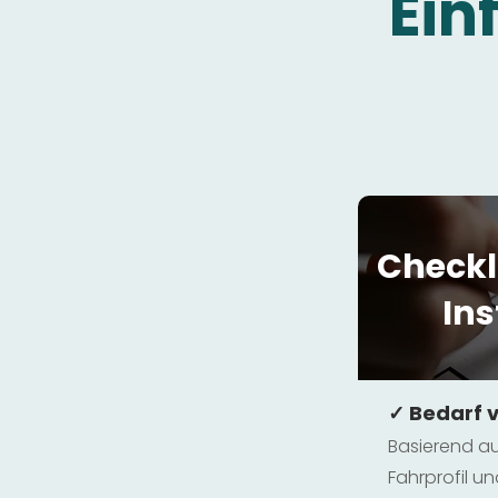
Ein
Checkl
Ins
✓ Bedarf 
Basierend au
Fahrprofil 