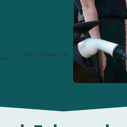
nstalliert werden?
Mehrfamilienhaus
haus
00%
Kostenlos
und
unverbindlich
.