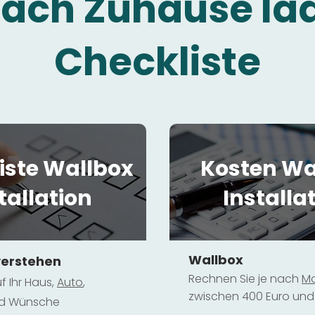
fach Zuhause la
Checkliste
iste Wallbox
Kosten Wa
tallation
Installa
Wallbox
verstehen
Rechnen Sie je nach
Mo
f Ihr Haus,
Au
to
,
zwischen 400 Euro und 
und Wünsche