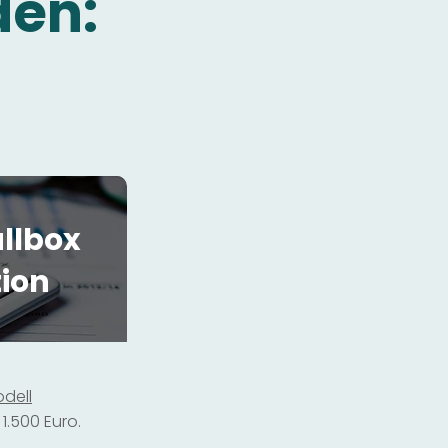
den:
llbox
tion
dell
1.500 Euro.