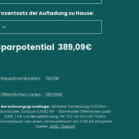
rozentsatz der Aufladung zu Hause:
Sparpotential
389,09€
Hausstromkosten
741,12€
:
Öffentliches Laden:
282,55€
Berechnungsgrundlage:
Jährlicher Fahrleistung 12.000km -
Stromkosten Zuhause 0,40€/ kW - Stromkosten Öffentliches Laden
0,61€ / kW und Beispielfahrzeug VW I.D.3 mit 19,3 kW/ 100km
tromverbrauch was einem Jahresverbrauch von 2.316 kW entspricht.
Quellen:
ADAC
,
Check24