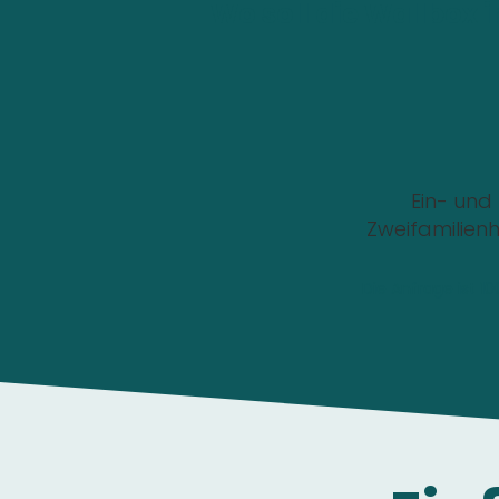
Wo soll die Wallbox i
Ein- und
Zweifamilien
Die Anfrage ist 1