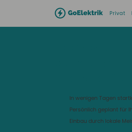
Privat
Hallo
Vellberg
Zuhause ist
Ladestation
In wenigen Tagen startk
Persönlich geplant für 
Einbau durch lokale Mei