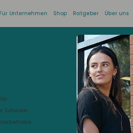
Für Unternehmen
Shop
Ratgeber
Über uns
 die beste
!
lar
Ihr Zuhause
sterbetriebe