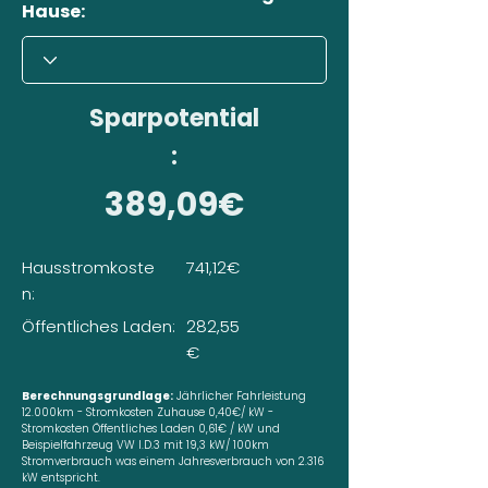
Hause:
Sparpotential
:
389,09€
Hausstromkoste
741,12€
n:
Öffentliches Laden:
282,55
€
Berechnungsgrundlage:
Jährlicher Fahrleistung
12.000km - Stromkosten Zuhause 0,40€/ kW -
Stromkosten Öffentliches Laden 0,61€ / kW und
Beispielfahrzeug VW I.D.3 mit 19,3 kW/ 100km
Stromverbrauch was einem Jahresverbrauch von 2.316
kW entspricht.