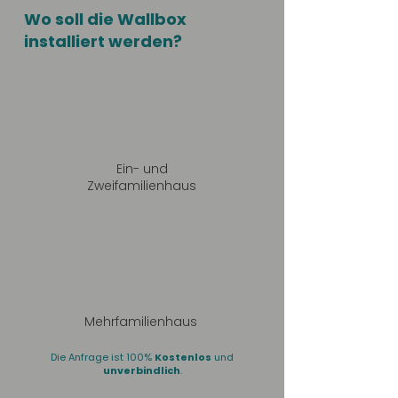
Wo soll die Wallbox
installiert werden?
Ein- und
Zweifamilienhaus
Mehrfamilienhaus
Die Anfrage ist 100%
Kostenlos
und
unverbindlich
.