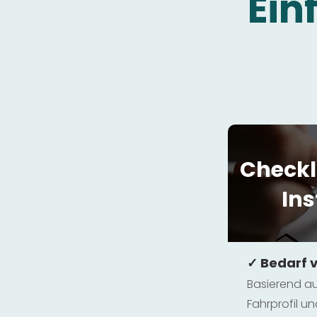
Ein
Checkl
Ins
✓ Bedarf 
Basierend au
Fahrprofil 