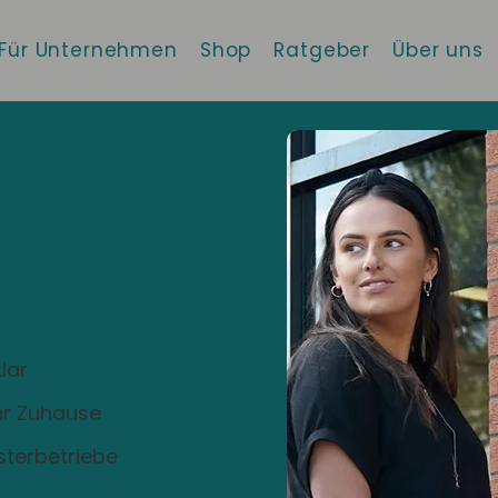
Für Unternehmen
Shop
Ratgeber
Über uns
 die beste
!
lar
Ihr Zuhause
sterbetriebe