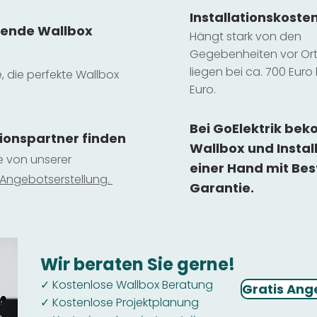
Installatio
ns
koste
sende Wallbox
Hängt stark vo
n den
Gegebenheiten vor Ort 
liegen b
ei ca. 700 Euro 
e, die perfekte Wallbox
Euro.
Bei GoElektrik be
tionspartner finden
Wallbox und Instal
ie von unserer
einer Hand mit Bes
 Ange
botserstellun
g.
Garantie.
Wir beraten Sie gerne!
Kostenlose Wallbox Beratung
✓
Gratis Ang
Kostenlose Projektplanung
✓