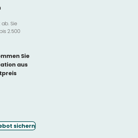
n
ab. Sie
bis 2.500
kommen Sie
lation
aus
tpreis
ebot sichern