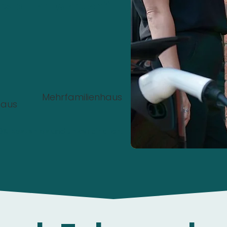
nstalliert werden?
Mehrfamilienhaus
haus
00%
Kostenlos
und
unverbindlich
.