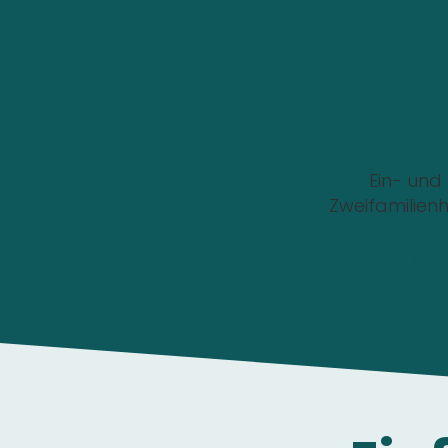
Wo soll die Wallbox i
Ein- und
Zweifamilien
Die Anfrage ist 1