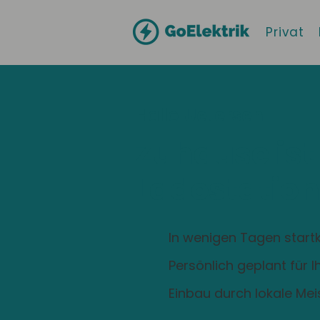
Privat
Hallo
Uetersen
Zuhause ist
Ladestation
In wenigen Tagen startk
Persönlich geplant für 
Einbau durch lokale Mei