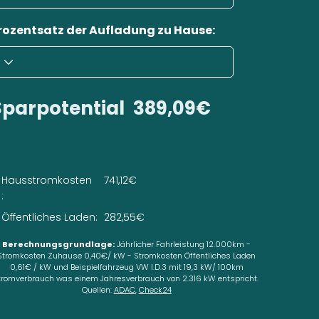
rozentsatz der Aufladung zu Hause:
Sparpotential
389,09€
Hausstromkosten
741,12€
:
Öffentliches Laden:
282,55€
Berechnungsgrundlage:
Jährlicher Fahrleistung 12.000km -
Stromkosten Zuhause 0,40€/ kW - Stromkosten Öffentliches Laden
0,61€ / kW und Beispielfahrzeug VW I.D.3 mit 19,3 kW/ 100km
tromverbrauch was einem Jahresverbrauch von 2.316 kW entspricht.
Quellen:
ADAC
,
Check24