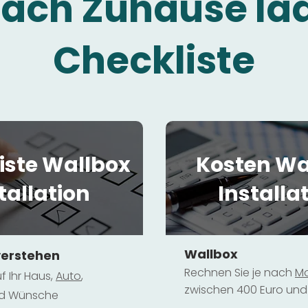
fach Zuhause la
Checkliste
iste Wallbox
Kosten Wa
tallation
Installa
Wallbox
verstehen
Rechnen Sie je nach
Mo
f Ihr Haus,
Au
to
,
zwischen 400 Euro und 
und Wünsche