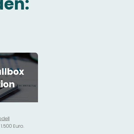
den:
llbox
tion
dell
1.500 Euro.