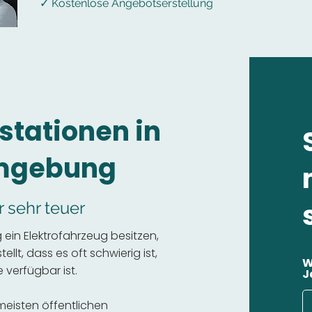
✓ Kostenlose Angebotserstellung
stationen in
Umgebung
r sehr teuer
ein Elektrofahrzeug besitzen,
llt, dass es oft schwierig ist,
W
 verfügbar ist.
J
 meisten öffentlichen