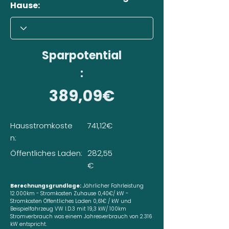
Hause:
Sparpotential
:
389,09€
Hausstromkoste
741,12€
n:
Öffentliches Laden:
282,55
€
Berechnungsgrundlage:
Jährlicher Fahrleistung
12.000km - Stromkosten Zuhause 0,40€/ kW -
Stromkosten Öffentliches Laden 0,61€ / kW und
Beispielfahrzeug VW I.D.3 mit 19,3 kW/ 100km
Stromverbrauch was einem Jahresverbrauch von 2.316
kW entspricht.