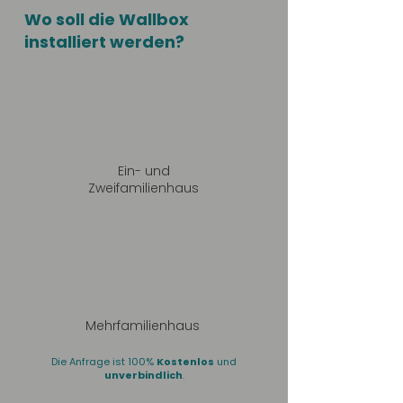
Wo soll die Wallbox
installiert werden?
Ein- und
Zweifamilienhaus
Mehrfamilienhaus
Die Anfrage ist 100%
Kostenlos
und
unverbindlich
.