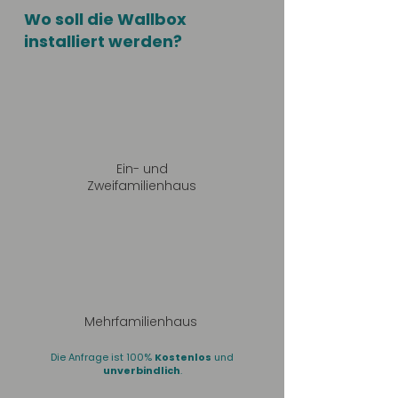
Wo soll die Wallbox
installiert werden?
Ein- und
Zweifamilienhaus
Mehrfamilienhaus
Die Anfrage ist 100%
Kostenlos
und
unverbindlich
.