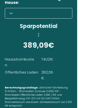
Hause:
Sparpotential
:
389,09€
Hausstromkoste
741,12€
n:
Öffentliches Laden:
282,55
€
Berechnungsgrundlage:
Jährlicher Fahrleistung
12.000km - Stromkosten Zuhause 0,40€/ kW -
Stromkosten Öffentliches Laden 0,61€ / kW und
Beispielfahrzeug VW I.D.3 mit 19,3 kW/ 100km
Stromverbrauch was einem Jahresverbrauch von 2.316
kW entspricht.