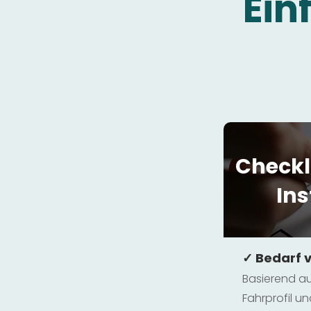
Ein
Checkl
Ins
✓ Bedarf 
Basierend au
Fahrprofil 