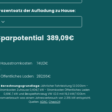
rozentsatz der Aufladung zu Hause:
Sparpotential
389,09€
Hausstromkosten
741,12€
:
Öffentliches Laden:
282,55€
Berechnungsgrundlage:
Jährlicher Fahrleistung 12.000km -
Stromkosten Zuhause 0,40€/ kW - Stromkosten Öffentliches Laden
0,61€ / kW und Beispielfahrzeug VW I.D.3 mit 19,3 kW/ 100km
tromverbrauch was einem Jahresverbrauch von 2.316 kW entspricht.
Quellen:
ADAC
,
Check24