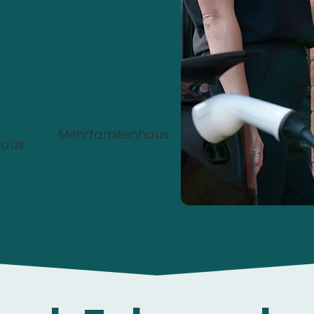
nstalliert werden?
Mehrfamilienhaus
haus
00%
Kostenlos
und
unverbindlich
.