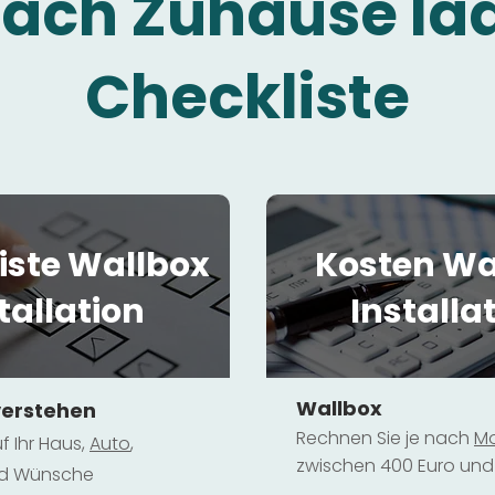
fach Zuhause la
Checkliste
iste Wallbox
Kosten Wa
tallation
Installa
Wallbox
verstehen
Rechnen Sie je nach
Mo
f Ihr Haus,
Au
to
,
zwischen 400 Euro und 
und Wünsche