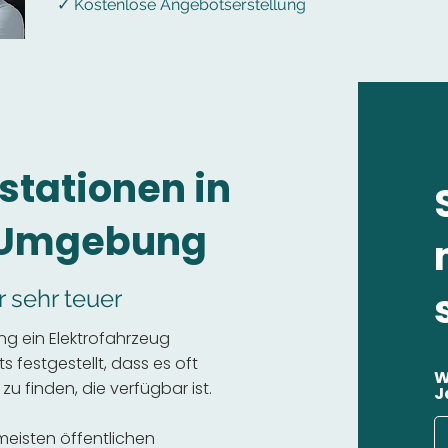
✓ Kostenlose Angebotserstellung
stationen in
d Umgebung
r sehr teuer
g ein Elektrofahrzeug
 festgestellt, dass es oft
W
 zu finden, die verfügbar ist.
J
 meisten öffentlichen