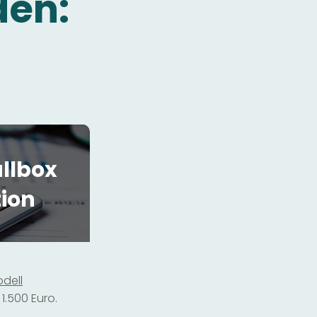
den:
llbox
tion
dell
1.500 Euro.