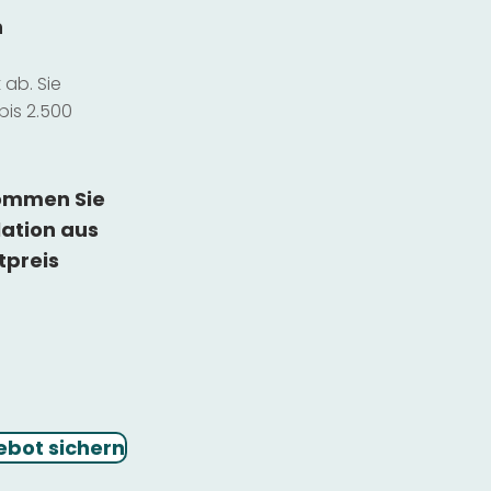
n
ab. Sie
bis 2.500
kommen Sie
lation
aus
tpreis
ebot sichern