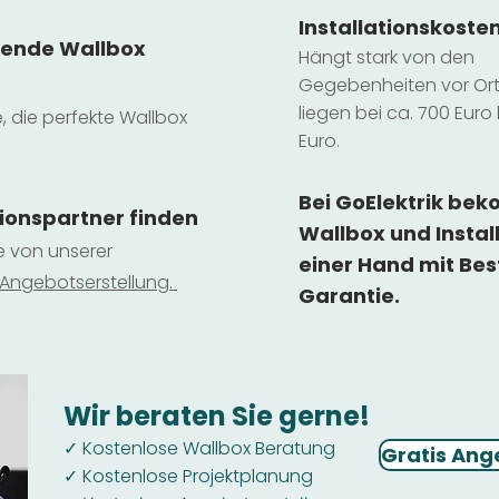
Installatio
ns
koste
sende Wallbox
Hängt stark vo
n den
Gegebenheiten vor Ort 
liegen b
ei ca. 700 Euro 
e, die perfekte Wallbox
Euro.
Bei GoElektrik be
tionspartner finden
Wallbox und Instal
ie von unserer
einer Hand mit Bes
 Ange
botserstellun
g.
Garantie.
Wir beraten Sie gerne!
Kostenlose Wallbox Beratung
✓
Gratis Ang
Kostenlose Projektplanung
✓