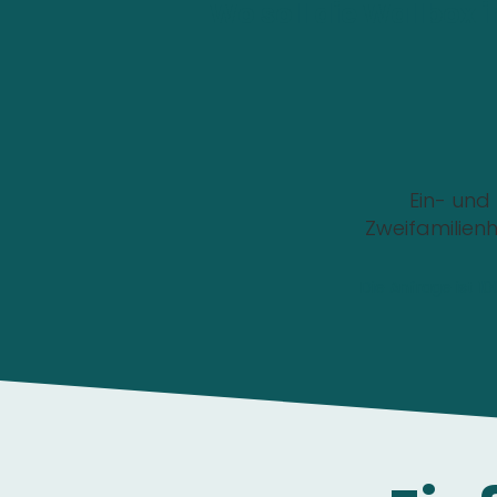
Wo soll die Wallbox i
Ein- und
Zweifamilien
Die Anfrage ist 1