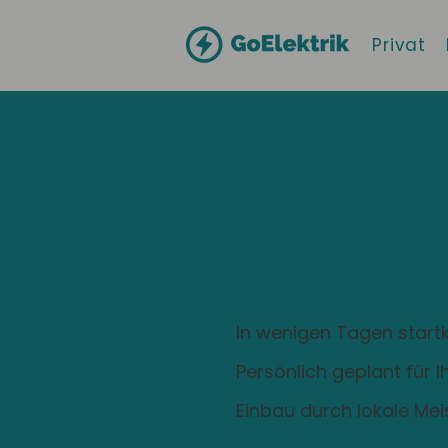
Privat
Hallo
Tittmoning
Zuhause ist
Ladestation
In wenigen Tagen startk
Persönlich geplant für 
Einbau durch lokale Mei