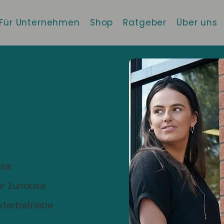
Für Unternehmen
Shop
Ratgeber
Über uns
 die beste
!
lar
Ihr Zuhause
sterbetriebe