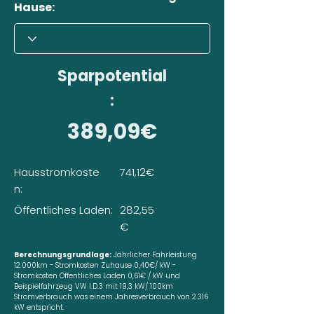
Hause:
Sparpotential
:
389,09€
Hausstromkoste
741,12€
n:
Öffentliches Laden:
282,55
€
Berechnungsgrundlage:
Jährlicher Fahrleistung
12.000km - Stromkosten Zuhause 0,40€/ kW -
Stromkosten Öffentliches Laden 0,61€ / kW und
Beispielfahrzeug VW I.D.3 mit 19,3 kW/ 100km
Stromverbrauch was einem Jahresverbrauch von 2.316
kW entspricht.