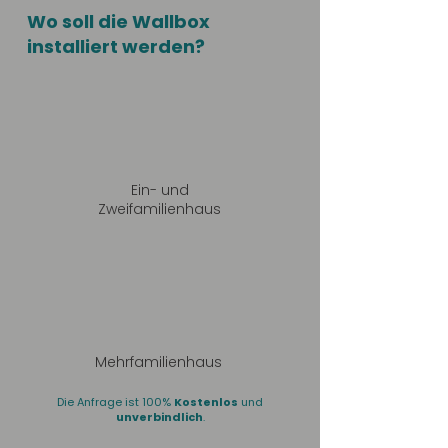
Wo soll die Wallbox
installiert werden?
Ein- und
Zweifamilienhaus
Mehrfamilienhaus
Die Anfrage ist 100%
Kostenlos
und
unverbindlich
.