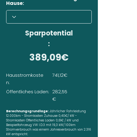
Hause:
Sparpotential
:
389,09€
Hausstromkoste
741,12€
n:
Öffentliches Laden:
282,55
€
Berechnungsgrundlage:
Jährlicher Fahrleistung
12.000km - Stromkosten Zuhause 0,40€/ kW -
Stromkosten Öffentliches Laden 0,61€ / kW und
Beispielfahrzeug VW I.D.3 mit 19,3 kW/ 100km
Stromverbrauch was einem Jahresverbrauch von 2.316
kW entspricht.