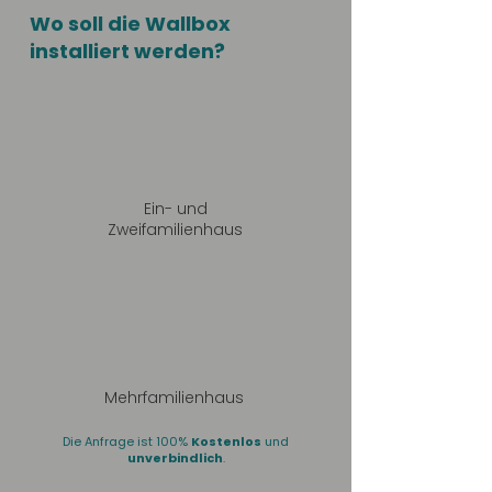
Wo soll die Wallbox
installiert werden?
Ein- und
Zweifamilienhaus
Mehrfamilienhaus
Die Anfrage ist 100%
Kostenlos
und
unverbindlich
.