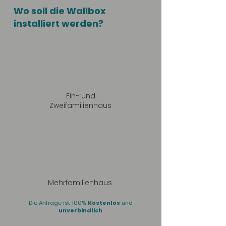
Wo soll die Wallbox
installiert werden?
Ein- und
Zweifamilienhaus
Mehrfamilienhaus
Die Anfrage ist 100%
Kostenlos
und
unverbindlich
.