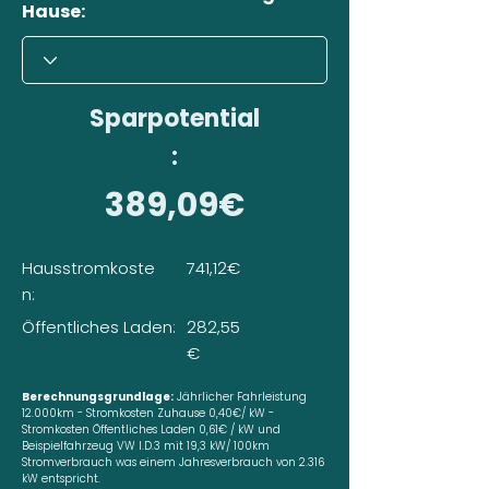
Hause:
Sparpotential
:
389,09€
Hausstromkoste
741,12€
n:
Öffentliches Laden:
282,55
€
Berechnungsgrundlage:
Jährlicher Fahrleistung
12.000km - Stromkosten Zuhause 0,40€/ kW -
Stromkosten Öffentliches Laden 0,61€ / kW und
Beispielfahrzeug VW I.D.3 mit 19,3 kW/ 100km
Stromverbrauch was einem Jahresverbrauch von 2.316
kW entspricht.