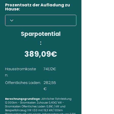
Prozentsatz der Aufladung zu
Hause:
Sparpotential
:
389,09€
Hausstromkoste
741,12€
n:
Öffentliches Laden:
282,55
€
Berechnungsgrundlage:
Jährlicher Fahrleistung
12.000km - Stromkosten Zuhause 0,40€/ kW -
Stromkosten Öffentliches Laden 0,61€ / kW und
Beispielfahrzeug VW I.D.3 mit 19,3 kW/ 100km