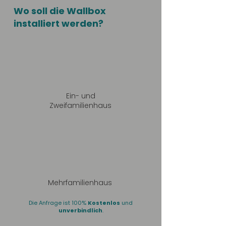
Wo soll die Wallbox
installiert werden?
Ein- und
Zweifamilienhaus
Mehrfamilienhaus
Die Anfrage ist 100%
Kostenlos
und
unverbindlich
.