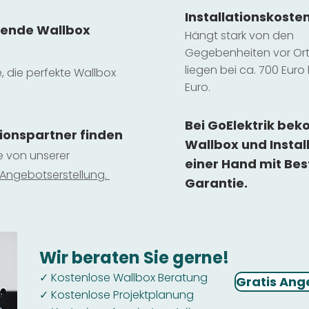
Installatio
ns
koste
sende Wallbox
Hängt stark vo
n den
Gegebenheiten vor Ort 
liegen b
ei ca. 700 Euro 
e, die perfekte Wallbox
Euro.
Bei GoElektrik be
tionspartner finden
Wallbox und Instal
ie von unserer
einer Hand mit Bes
 Ange
botserstellun
g.
Garantie.
Wir beraten Sie gerne!
Kostenlose Wallbox Beratung
✓
Gratis Ang
Kostenlose Projektplanung
✓