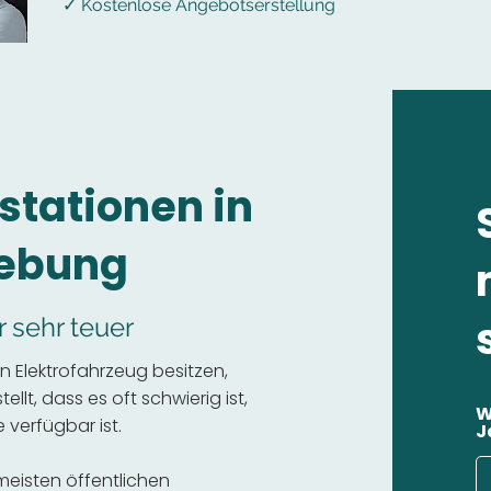
✓ Kostenlose Angebotserstellung
stationen in
ebung
r sehr teuer
 Elektrofahrzeug besitzen,
llt, dass es oft schwierig ist,
W
 verfügbar ist.
J
 meisten öffentlichen