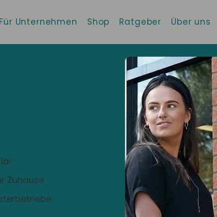
Für Unternehmen
Shop
Ratgeber
Über uns
 die beste
!
lar
Ihr Zuhause
sterbetriebe