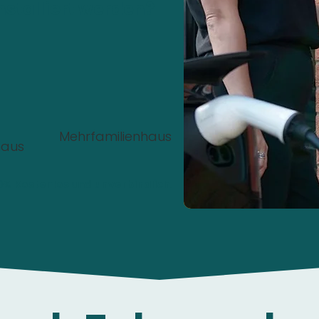
nstalliert werden?
Mehrfamilienhaus
haus
00%
Kostenlos
und
unverbindlich
.