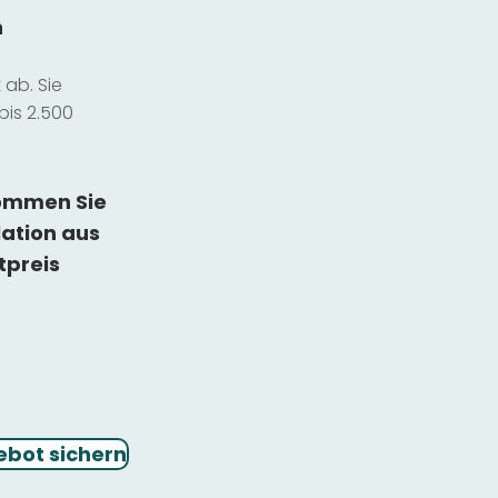
n
ab. Sie
bis 2.500
kommen Sie
lation
aus
tpreis
ebot sichern