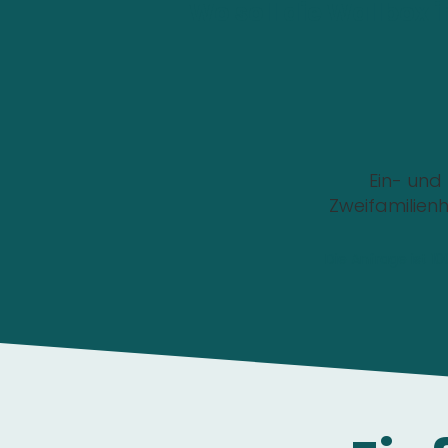
Wo soll die Wallbox i
Ein- und
Zweifamilien
Die Anfrage ist 1