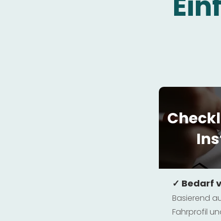
Ein
Checkl
Ins
✓ Bedarf 
Basierend au
Fahrprofil 