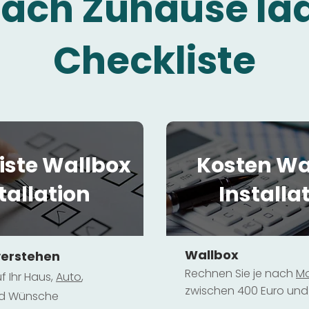
fach Zuhause la
Checkliste
iste Wallbox
Kosten Wa
tallation
Installa
Wallbox
verstehen
Rechnen Sie je nach
Mo
f Ihr Haus,
Au
to
,
zwischen 400 Euro und 
und Wünsche