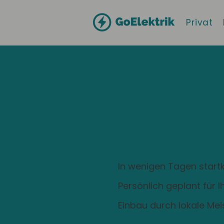
Privat
Hallo
Süßen
Zuhause ist
Ladestation
In wenigen Tagen startk
Persönlich geplant für 
Einbau durch lokale Mei