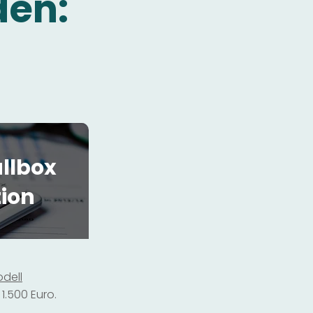
den:
llbox
tion
dell
1.500 Euro.