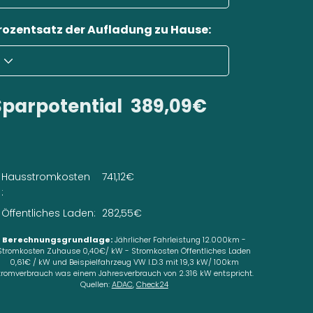
rozentsatz der Aufladung zu Hause:
Sparpotential
389,09€
Hausstromkosten
741,12€
:
Öffentliches Laden:
282,55€
Berechnungsgrundlage:
Jährlicher Fahrleistung 12.000km -
Stromkosten Zuhause 0,40€/ kW - Stromkosten Öffentliches Laden
0,61€ / kW und Beispielfahrzeug VW I.D.3 mit 19,3 kW/ 100km
tromverbrauch was einem Jahresverbrauch von 2.316 kW entspricht.
Quellen:
ADAC
,
Check24