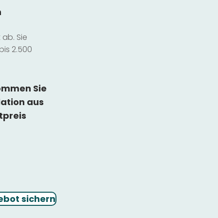
n
ab. Sie
bis 2.500
kommen Sie
lation
aus
tpreis
ebot sichern