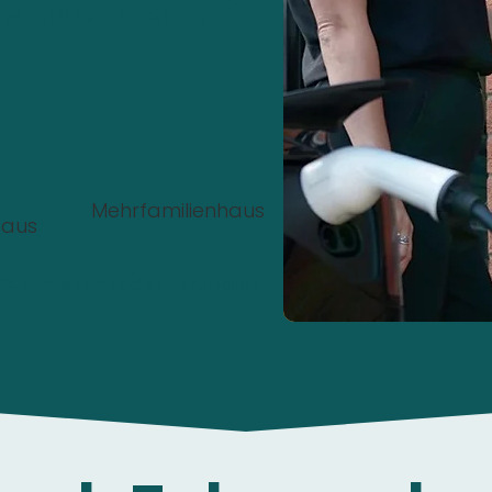
nstalliert werden?
Mehrfamilienhaus
haus
00%
Kostenlos
und
unverbindlich
.