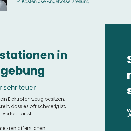
✓ Kostenlose Angebotserstellung
stationen in
mgebung
r sehr teuer
in Elektrofahrzeug besitzen,
llt, dass es oft schwierig ist,
W
 verfügbar ist.
J
 meisten öffentlichen