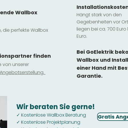
Installatio
ns
koste
sende Wallbox
Hängt stark vo
n den
Gegebenheiten vor Ort 
liegen b
ei ca. 700 Euro 
e, die perfekte Wallbox
Euro.
Bei GoElektrik be
tionspartner finden
Wallbox und Instal
ie von unserer
einer Hand mit Bes
 Ange
botserstellun
g.
Garantie.
Wir beraten Sie gerne!
Kostenlose Wallbox Beratung
✓
Gratis Ang
Kostenlose Projektplanung
✓