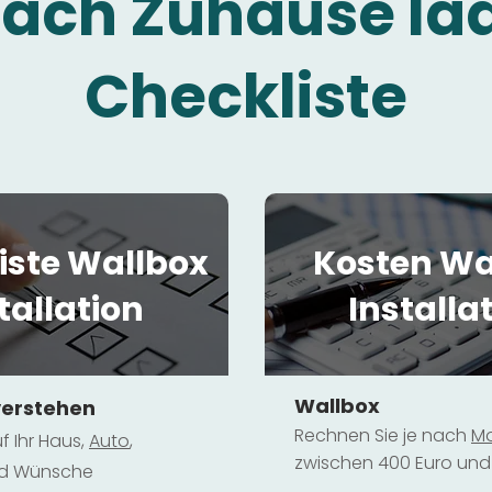
fach Zuhause la
Checkliste
iste Wallbox
Kosten Wa
tallation
Installa
Wallbox
verstehen
Rechnen Sie je nach
Mo
f Ihr Haus,
Au
to
,
zwischen 400 Euro und 
und Wünsche