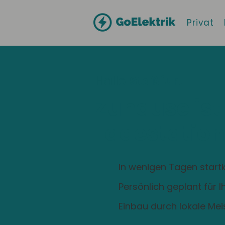
Privat
Hallo
Staßfurt
Zuhause ist
Ladestation
In wenigen Tagen startk
Persönlich geplant für 
Einbau durch lokale Mei