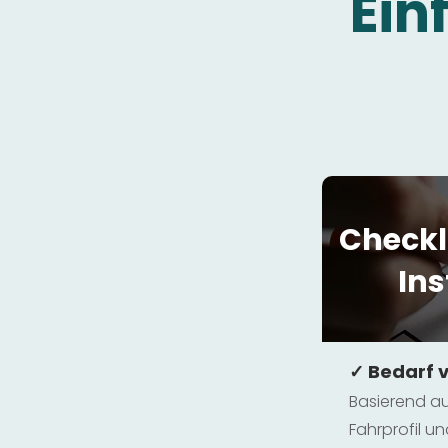
Ein
Checkl
Ins
✓ Bedarf 
Basierend au
Fahrprofil 