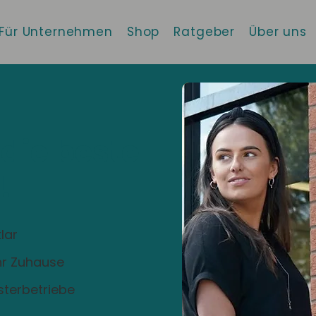
Für Unternehmen
Shop
Ratgeber
Über uns
 die beste
!
lar
Ihr Zuhause
sterbetriebe