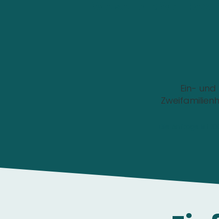
Wo soll die Wallbox i
Ein- und
Zweifamilien
Die Anfrage ist 1