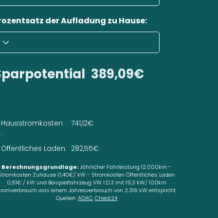
rozentsatz der Aufladung zu Hause:
Sparpotential
389,09€
Hausstromkosten
741,12€
:
Öffentliches Laden:
282,55€
Berechnungsgrundlage:
Jährlicher Fahrleistung 12.000km -
Stromkosten Zuhause 0,40€/ kW - Stromkosten Öffentliches Laden
0,61€ / kW und Beispielfahrzeug VW I.D.3 mit 19,3 kW/ 100km
tromverbrauch was einem Jahresverbrauch von 2.316 kW entspricht.
Quellen:
ADAC
,
Check24