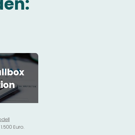
den:
llbox
tion
dell
1.500 Euro.