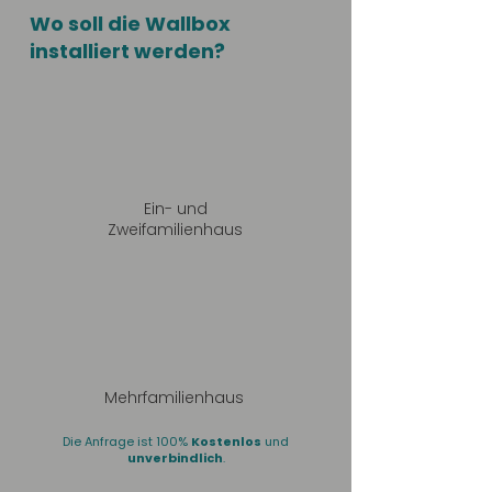
Wo soll die Wallbox
installiert werden?
Ein- und
Zweifamilienhaus
Mehrfamilienhaus
Die Anfrage ist 100%
Kostenlos
und
unverbindlich
.