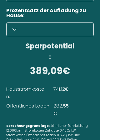
Prozentsatz der Aufladung zu
Hause:
Sparpotential
:
389,09€
Hausstromkoste
741,12€
n:
Öffentliches Laden:
282,55
€
Berechnungsgrundlage:
Jährlicher Fahrleistung
12.000km - Stromkosten Zuhause 0,40€/ kW -
Stromkosten Öffentliches Laden 0,61€ / kW und
Beispielfahrzeug VW I.D.3 mit 19,3 kW/ 100km