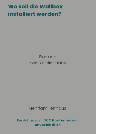
Wo soll die Wallbox
installiert werden?
Ein- und
Zweifamilienhaus
Mehrfamilienhaus
Die Anfrage ist 100%
Kostenlos
und
unverbindlich
.