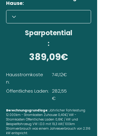
Hause:
Sparpotential
:
389,09€
Hausstromkoste
741,12€
n:
Öffentliches Laden:
282,55
€
Berechnungsgrundlage:
Jährlicher Fahrleistung
12.000km - Stromkosten Zuhause 0,40€/ kW -
Stromkosten Öffentliches Laden 0,61€ / kW und
Beispielfahrzeug VW I.D.3 mit 19,3 kW/ 100km
Stromverbrauch was einem Jahresverbrauch von 2.316
kW entspricht.