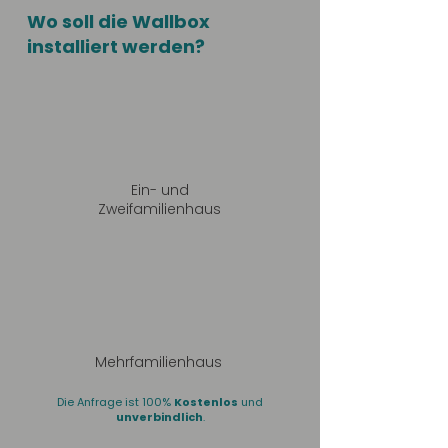
Wo soll die Wallbox
installiert werden?
Ein- und
Zweifamilienhaus
Mehrfamilienhaus
Die Anfrage ist 100%
Kostenlos
und
unverbindlich
.