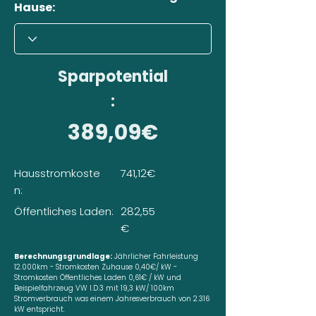
Hause:
Sparpotential
:
389,09€
Hausstromkoste
741,12€
n:
Öffentliches Laden:
282,55
€
Berechnungsgrundlage:
Jährlicher Fahrleistung
12.000km - Stromkosten Zuhause 0,40€/ kW -
Stromkosten Öffentliches Laden 0,61€ / kW und
Beispielfahrzeug VW I.D.3 mit 19,3 kW/ 100km
Stromverbrauch was einem Jahresverbrauch von 2.316
kW entspricht.