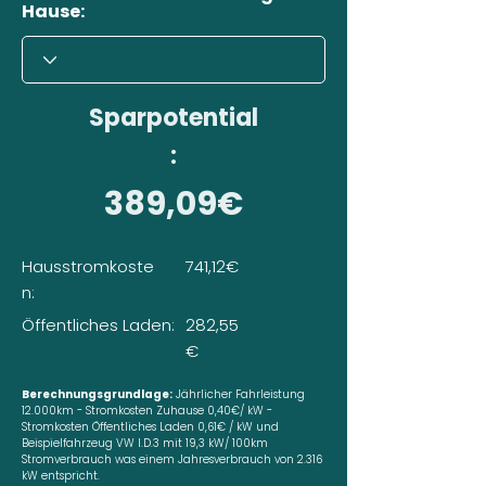
Hause:
Sparpotential
:
389,09€
Hausstromkoste
741,12€
n:
Öffentliches Laden:
282,55
€
Berechnungsgrundlage:
Jährlicher Fahrleistung
12.000km - Stromkosten Zuhause 0,40€/ kW -
Stromkosten Öffentliches Laden 0,61€ / kW und
Beispielfahrzeug VW I.D.3 mit 19,3 kW/ 100km
Stromverbrauch was einem Jahresverbrauch von 2.316
kW entspricht.