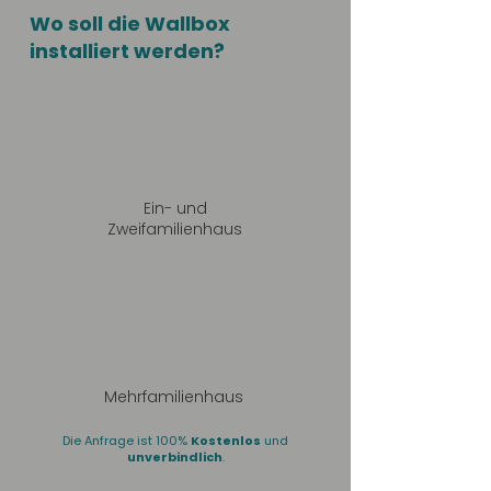
Wo soll die Wallbox
installiert werden?
Ein- und
Zweifamilienhaus
Mehrfamilienhaus
Die Anfrage ist 100%
Kostenlos
und
unverbindlich
.