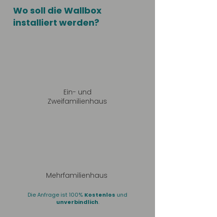
Wo soll die Wallbox
installiert werden?
Ein- und
Zweifamilienhaus
Mehrfamilienhaus
Die Anfrage ist 100%
Kostenlos
und
unverbindlich
.