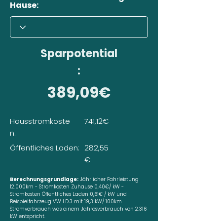
Hause:
Sparpotential
:
389,09€
Hausstromkoste
741,12€
n:
Öffentliches Laden:
282,55
€
Berechnungsgrundlage:
Jährlicher Fahrleistung
12.000km - Stromkosten Zuhause 0,40€/ kW -
Stromkosten Öffentliches Laden 0,61€ / kW und
Beispielfahrzeug VW I.D.3 mit 19,3 kW/ 100km
Stromverbrauch was einem Jahresverbrauch von 2.316
kW entspricht.